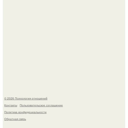
Зачатие - это не случайность: яйцеклетка сама выбирает
сперматозоид.
Лучший! Адриано Челентано - "Поздний" ребенок, чье
рождение мать считала почти невозможным.
© 2026 Психология отношений
Контакты
Пользовательское соглашение
Политика конфидециальности
Обратная связь