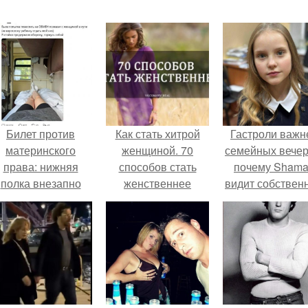
Билет против
Как стать хитрой
Гастроли важн
материнского
женщиной. 70
семейных вечер
права: нижняя
способов стать
почему Sham
полка внезапно
женственнее
видит собствен
нашла законного
дочь чаще н
владельца.
экране, чем
вживую.