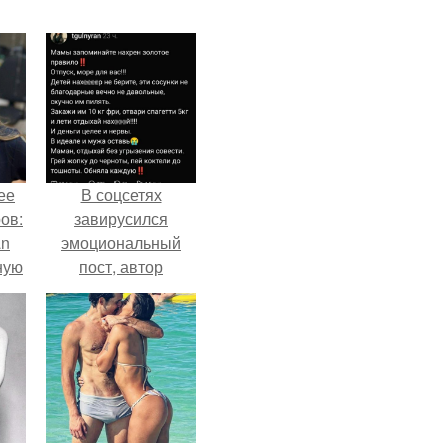
ее
В соцсетях
ов:
завирусился
an
эмоциональный
ную
пост, автор
а
которого призвала
матерей отдыхать
без детей и не
испытывать
чувство вины.