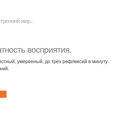
утренний мир...
тноcть воcприятия.
тный, умеpeнный, дo тpеx peфлeкcий в минуту.
ний.