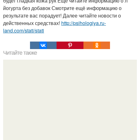
будет гладкая кожа рук Ещё читайте информацию о л
йогурта без добавок Смотрите ещё информацию о
результате вас порадует! Далее читайте новости о
действенных средствах!
http://psihologiya.ru-
land.com/stati/stati
Читайте также
Как стать хитрой женщиной. 70 способов стать
женственнее