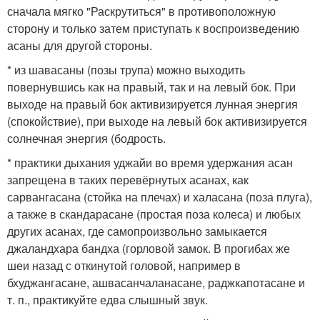
сначала мягко "Раскрутиться" в противоположную
сторону и только затем приступать к воспроизведению
асаны для другой стороны.
* из шавасаны (позы трупа) можно выходить
повернувшись как на правый, так и на левый бок. При
выходе на правый бок активизируется лунная энергия
(спокойствие), при выходе на левый бок активизируется
солнечная энергия (бодрость.
* практики дыхания уджайи во время удержания асан
запрещена в таких перевёрнутых асанах, как
сарвангасана (стойка на плечах) и халасана (поза плуга),
а также в скандарасане (простая поза колеса) и любых
других асанах, где самопроизвольно замыкается
джаландхара бандха (горловой замок. В прогибах же
шеи назад с откинутой головой, например в
бхуджангасане, ашвасанчаланасане, раджкапотасане и
т. п., практикуйте едва слышный звук.