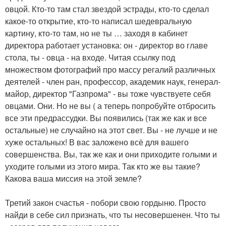
овцой. Кто-то там стал звездой эстрады, кто-то сделал
какое-то открытие, кто-то написал шедевральную
картину, кто-то там, но не ты … заходя в кабинет
директора работает установка: он - директор во главе
стола, ты - овца - на входе. Читая ссылку под
множеством фотографий про массу регалий различных
деятелей - член ран, профессор, академик наук, генерал-
майор, директор "Газпрома" - вы тоже чувствуете себя
овцами. Они. Но не вы ( а теперь попробуйте отбросить
все эти предрассудки. Вы появились (так же как и все
остальные) не случайно на этот свет. Вы - не лучше и не
хуже остальных! В вас заложено всё для вашего
совершенства. Вы, так же как и они приходите голыми и
уходите голыми из этого мира. Так кто же вы такие?
Какова ваша миссия на этой земле?
Третий закон счастья - побори свою гордыню. Просто
найди в себе сил признать, что ты несовершенен. Что ты