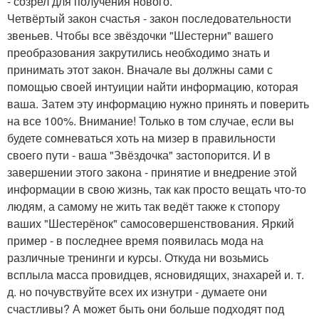
- созрел для получения нового.
Четвёртый закон счастья - закон последовательности
звеньев. Чтобы все звёздочки "Шестерни" вашего
преобразования закрутились необходимо знать и
принимать этот закон. Вначале вы должны сами с
помощью своей интуиции найти информацию, которая
ваша. Затем эту информацию нужно принять и поверить
на все 100%. Внимание! Только в том случае, если вы
будете сомневаться хоть на мизер в правильности
своего пути - ваша "Звёздочка" застопорится. И в
завершении этого закона - принятие и внедрение этой
информации в свою жизнь, так как просто вещать что-то
людям, а самому не жить так ведёт также к стопору
ваших "Шестерёнок" самосовершенствования. Яркий
пример - в последнее время появилась мода на
различные тренинги и курсы. Откуда ни возьмись
всплыла масса провидцев, ясновидящих, знахарей и. т.
д. но почувствуйте всех их изнутри - думаете они
счастливы? А может быть они больше подходят под