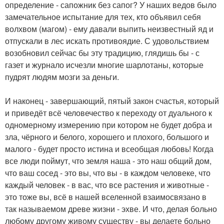
определение - сапожник без сапог? У наших ведов было
замечательное испытание для тех, кто объявил себя
волхвом (магом) - ему давали выпить неизвестный яд и
отпускали в лес искать противоядие. С удовольствием
возобновил сейчас бы эту традицию, глядишь бы - с
газет и журнало исчезли многие шарлотаны, которые
пудрят людям мозги за деньги.
И наконец - завершающий, пятый закон счастья, который
и приведёт всё человечество к переходу от дуального к
одномерному измерению при котором не будет добра и
зла, чёрного и белого, хорошего и плохого, большого и
малого - будет просто истина и всеобщая любовь! Когда
все люди поймут, что земля наша - это наш общий дом,
что ваш сосед - это вы, что вы - в каждом человеке, что
каждый человек - в вас, что все растения и животные -
это тоже вы, всё в нашей вселенной взаимосвязано в
так называемом древе жизни - эхве. И что, делая больно
любому другому живому существу - вы делаете больно