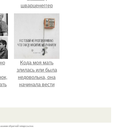
шварценеггер
женился на
племяннице
Кеннеди.
но
Koда моя мать
злилась или была
ок,
недовольна, она
ать
начинала вести
и
себя так, будто
.
меня просто нет.
казании обратной гиперссылки.