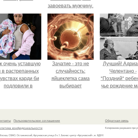
завоевать мужчину.
ж очень уставшую
Зачатие - это не
Лучший! Адриа
и в растрепанных
случайность:
Челентано -
увствах карди би
яйцеклетка сама
"Поздний" ребен
подловили в
выбирает
чье рождение м
аэропорту в
сперматозоид.
считала почт
Майами.
невозможным
онтакты
Пользовательское соглашение
Обратная связь
олитика конфидециальности
Копирование разрешено при у
 Москва, СВАО, Останкинский, Аргуновская улица 3 к.1, Бизнес-центр «Аргуновский», м. ВДНХ