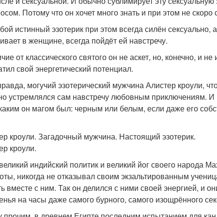
исле и сексуальной. И обычно сублимирует эту сексуальную
мосом. Потому что он хочет много знать и при этом не скоро 
бой истинный эзотерик при этом всегда силён сексуально, а
ивает в женщине, всегда пойдёт ей навстречу.
чие от классического святого он не аскет, но, конечно, и н
атил свой энергетический потенциал.
правда, могучий эзотерический мужчина Алистер кроули, что 
но устремлялся сам навстречу любовным приключениям. И н
 каким он магом был: черным или белым, если даже его собс
ер кроули. Загадочный мужчина. Настоящий эзотерик.
ер кроули.
 великий индийский политик и великий йог своего народа М
тоты, никогда не отказывал своим экзальтированным ученица
ть вместе с ним. Так он делился с ними своей энергией, и 
енья на часы даже самого бурного, самого изощрённого сек
 прочим, в древнем Египте последним испытанием для кан