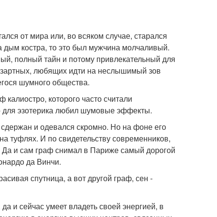
тался от мира или, во всяком случае, старался
а дым костра, то это был мужчина молчаливый.
ный, полный тайн и потому привлекательный для
 азартных, любящих идти на неслышимый зов
егося шумного общества.
ф калиостро, которого часто считали
о для эзотерика любил шумовые эффекты.
 сдержан и одевался скромно. Но на фоне его
на туфлях. И по свидетельству современников,
. Да и сам граф снимал в Париже самый дорогой
онардо да Винчи.
асивая спутница, а вот другой граф, сен -
 да и сейчас умеет владеть своей энергией, в