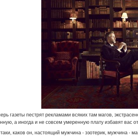
еперь газеты пестрят рекламами всяких там магов, экстрасе
нную, а иногда и не совсем умеренную плату избавят вас от
-таки, каков он, настоящий мужчина - эзотерик, мужчина - ма