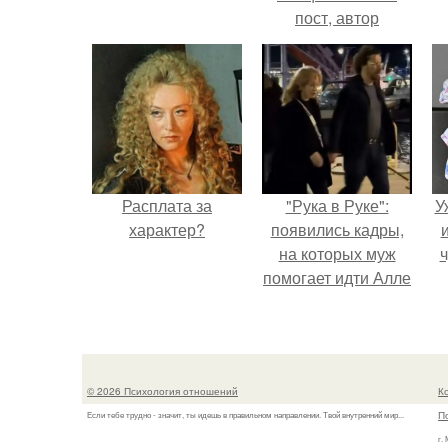
пост, автор
которого призвала
матерей отдыхать
без детей и не
испытывать
чувство вины.
Расплата за
"Рука в Руке":
У
характер?
появились кадры,
на которых муж
ч
помогает идти Алле
Пугачевой.
© 2026 Психология отношений
К
П
Если тебе трудно - значит, ты идешь в правильном направлении. Твой внутренний мир...
г.