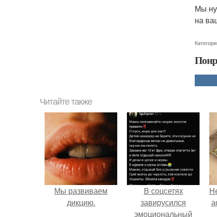
Мы ну
на ва
Категори
Понр
Читайте также
Мы развиваем
В соцсетях
H
дикцию.
завирусился
а
эмоциональный