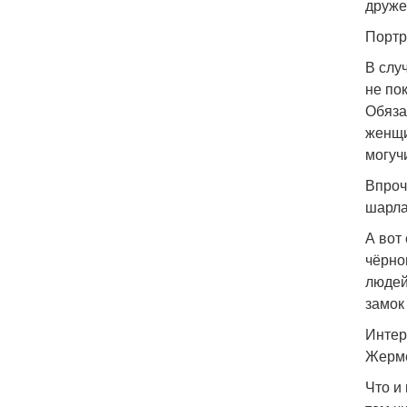
друже
Портр
В слу
не по
Обяза
женщи
могуч
Впроч
шарла
А вот
чёрно
людей
замок
Интер
Жерме
Что и