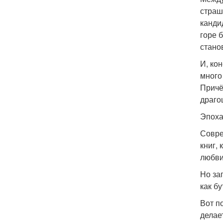
страш
канди
горе 
стано
И, ко
много
Причё
драго
Эпоха
Совре
книг,
любви
Но за
как б
Вот п
делает