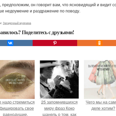
, предположим, он говорит вам, что ясновидящий и видит с
ше недоумение и раздражение по поводу.
и:
Загадочный мужчина
авилось? Поделитесь с друзьями!
е надо стремиться
25 запомнившихся
Чего мы на са
фишировать свое
миру фраз Коко
деле хотим?
равнодушие.
шанель о том, как