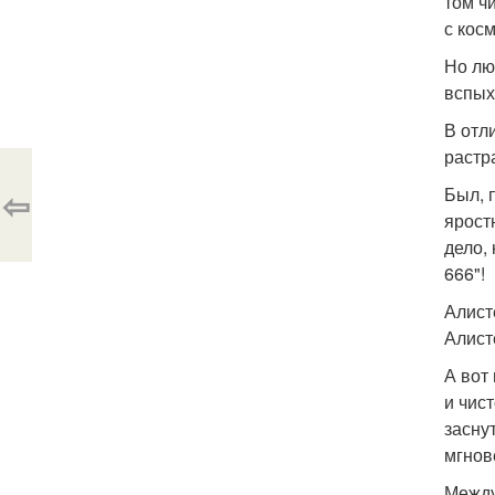
том ч
с кос
Но лю
вспых
В отли
растр
⇦
Был, 
ярост
дело,
666"!
Алист
Алист
А вот
и чис
засну
мгнов
Между