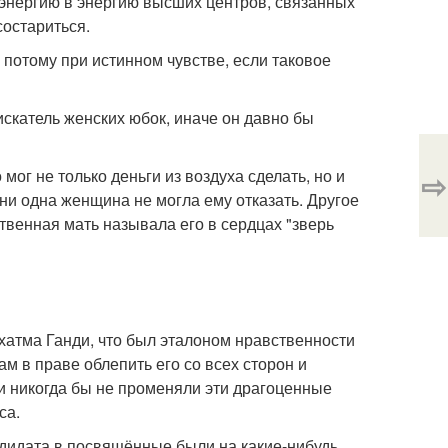
 энергию в энергию высших центров, связанных
состариться.
 потому при истинном чувстве, если таковое
е искатель женских юбок, иначе он давно бы
⇨
мог не только деньги из воздуха сделать, но и
и одна женщина не могла ему отказать. Другое
твенная мать называла его в сердцах "зверь
ахатма Ганди, что был эталоном нравственности
м в праве облепить его со всех сторон и
они никогда бы не променяли эти драгоценные
са.
дидата в посвящённые были на какие-нибудь