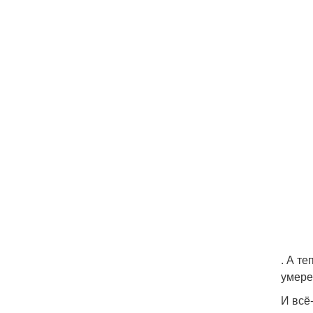
. А т
умере
И всё