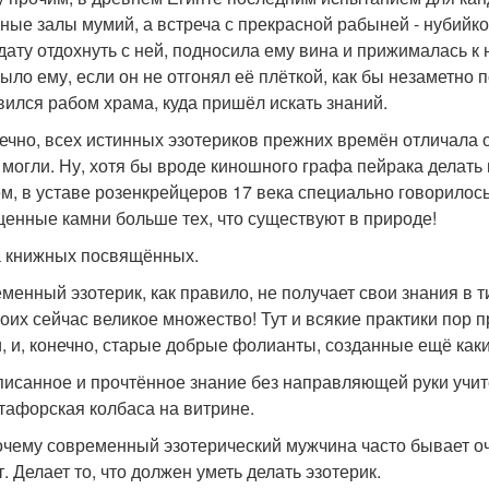
ные залы мумий, а встреча с прекрасной рабыней - нубийк
дату отдохнуть с ней, подносила ему вина и прижималась к
было ему, если он не отгонял её плёткой, как бы незаметно
вился рабом храма, куда пришёл искать знаний.
нечно, всех истинных эзотериков прежних времён отличала 
 могли. Ну, хотя бы вроде киношного графа пейрака делать 
м, в уставе розенкрейцеров 17 века специально говорилось 
ценные камни больше тех, что существуют в природе!
 книжных посвящённых.
менный эзотерик, как правило, не получает свои знания в 
 коих сейчас великое множество! Тут и всякие практики пор 
, и, конечно, старые добрые фолианты, созданные ещё как
писанное и прочтённое знание без направляющей руки учит
утафорская колбаса на витрине.
очему современный эзотерический мужчина часто бывает очен
. Делает то, что должен уметь делать эзотерик.