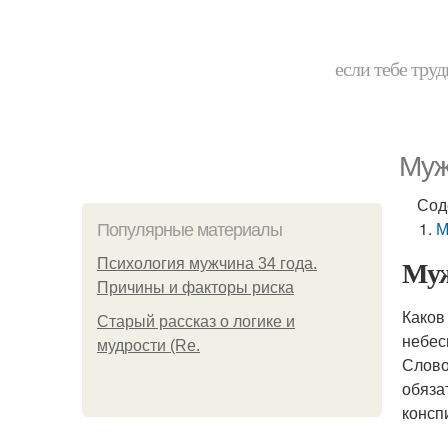
если тебе труд
Муж
Сод
М
Популярные материалы
Муж
Психология мужчина 34 года.
Причины и факторы риска
Каков
Старый рассказ о логике и
небес
мудрости (Re.
Слово
обяза
консп