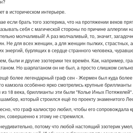
н?
ет в историческом интерьере.
чае если брать того эзотерика, что на протяжении веков пря
казывать себя с магической стороны по причине аллергии н
тельно молчаливый! А раз молчаливый, то, значит, загадоч
н. Не для всех женщин, а для женщин пылких, страстных,
их энергий, бурлящих в сердце странного человека, чуравш
ем, были и другие эзотерики тех времён. Как, например, гра
таном. Но шарлатаном он не был, а просто слишком сильн
 ещё более легендарный граф сен - Жермен был куда более
го камзола особенно ярко смотрелись крупные бриллианты 
 из 18 века, бриллианты эти были "Колье Иных Потяжелей"
 шамбор, который строился ещё по проекту знаменитого Ле
есно, что граф калиостро любил, чтобы его сопровождала кр
н, совершенно к этому не стремился.
 неудивительно, потому что любой настоящий эзотерик умел,