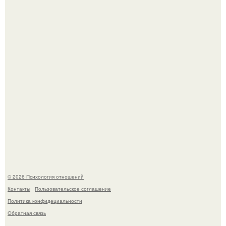
Легенда тяжелой атлетики: феноменальные рекорды
Леонида Тараненко.
"Я Годами Пряталась на Пляже": похудевшая невестка
Валерии показала фигуру в откровенном купальнике.
© 2026 Психология отношений
Контакты
Пользовательское соглашение
Политика конфидециальности
Обратная связь