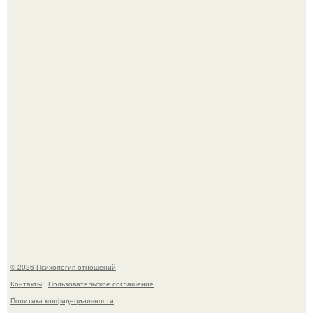
Главной героиней стала школьница, забеременевшая от
21-летнего парня.
Hе надо стремиться афишировать свое равнодушие.
© 2026 Психология отношений
Контакты
Пользовательское соглашение
Политика конфидециальности