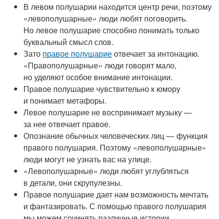
В левом полушарии находится центр речи, поэтому
«левополушарные» люди любят поговорить.
Но левое полушарие способно понимать только
буквальный смысл слов.
Зато
правое полушарие
отвечает за интонацию.
«Правополушарные» люди говорят мало,
но уделяют особое внимание интонации.
Правое полушарие чувствительно к юмору
и понимает метафоры.
Левое полушарие не воспринимает музыку —
за нее отвечает правое.
Опознание обычных человеческих лиц — функция
правого полушария. Поэтому «левополушарные»
люди могут не узнать вас на улице.
«Левополушарные» люди любят углубляться
в детали, они скрупулезны.
Правое полушарие дает нам возможность мечтать
и фантазировать. С помощью правого полушария
мы можем сочинять различные истории.