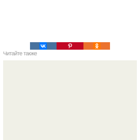
Читайте также
Что означают скобки в переписке с девушкой. Что
означает несколько полукруглых скобочек в конце
предложения?