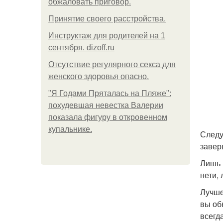
обжаловать приговор.
Принятие своего расстройства.
Инструктаж для родителей на 1
сентября. dizoff.ru
Отсутствие регулярного секса для
женского здоровья опасно.
"Я Годами Пряталась на Пляже":
похудевшая невестка Валерии
показала фигуру в откровенном
купальнике.
Следу
завер
Лишь 
нети, 
Лучше
вы об
всегд