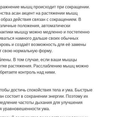
 упражнение мышц происходит при сокращении.
ства асан акцент на растяжении мышц
х образ действия связан с сокращением. В
различные положения, автоматически
рактики мышцу можно медленно и постепенно
ягиваться намного дальше своих обычных
ровь и создаёт возможность для её замены
т свою нормальную форму.
блены. В том случае, если ваши мышцы
пытке растяжения. Расслаблению мышц можно
бретаете контроль над ними.
обы достичь спокойствия тела и ума. Быстрые
ан состоит в сохранении энергии. Поэтому их
амедление частоты дыхания для улучшения
ия уравновешенности ума.