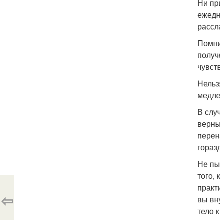
Ни пр
ежедн
рассл
Помни
получ
чувст
Нельз
медле
В слу
верны
перен
гораз
Не пы
того,
практ
⇦
вы вн
тело 