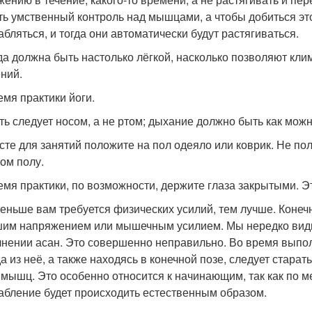
ть умственный контроль над мышцами, а чтобы добиться эт
абляться, и тогда они автоматически будут растягиваться.
а должна быть настолько лёгкой, насколько позволяют кли
ний.
емя практики йоги.
ь следует носом, а не ртом; дыхание должно быть как мож
сте для занятий положите на пол одеяло или коврик. Не по
лом полу.
емя практики, по возможности, держите глаза закрытыми. Э
еньше вам требуется физических усилий, тем лучше. Конеч
им напряжением или мышечным усилием. Мы нередко видим
нении асан. Это совершенно неправильно. Во время выпол
а из неё, а также находясь в конечной позе, следует стара
 мышц. Это особенно относится к начинающим, так как по 
абление будет происходить естественным образом.