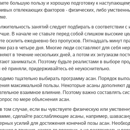
аете большую пользу и хорошую подготовку к наступающем
чивых отвлекающих факторов - физических, либо умственн
ике.
лжительность занятий следует подбирать в соответствии с
учше. В начале не ставьте перед собой слишком высокие це
те осилить ежедневно без пропусков. Пятнадцать минут пра
ики раз в четыре дня. Многие люди составляют для себя не
няют в течение нескольких дней, а потом их энтузиазм посте
тают заниматься. Поэтому будьте реалистами в выборе про
ы её приняли, придерживайтесь её неукоснительно.
одимо тщательно выбирать программу асан. Порядок выпо
ения максимальной пользы. Некоторые асаны дополняют дру
ательное взаимное влияние. Поэтому важно составлять си
вопрос по мере объяснения асан.
в том случае, если вы чувствуете физическую или умственн
амме, сделайте расслабляющие асаны, например, шавасану
ерных усилий для достижения конечной позы асан. Необхо
жению в течение, какого-то времени, а не растягивать и пер