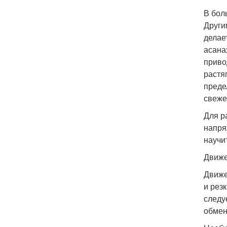
В бол
Други
делае
асана
приво
растя
преде
свеже
Для р
напря
научи
Движе
Движе
и рез
следу
обмен