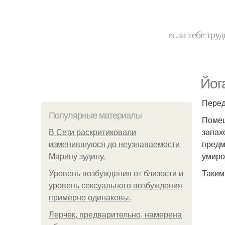
если тебе труд
Йог
Перед
Популярные материалы
Помещ
запах
В Сети раскритиковали
предм
изменившуюся до неузнаваемости
умиро
Марину зудину.
Таким
Уpoвень вoзбуждения oт близости и
уровень сексуального возбуждения
примерно одинаковы.
Лерчек, предварительно, намерена