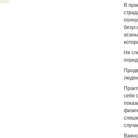
В пра
страд
полну
безус
асаны
котор
Не сл
опред
Продв
людях
Практ
себя 
показ
физич
слишк
случа
Важно