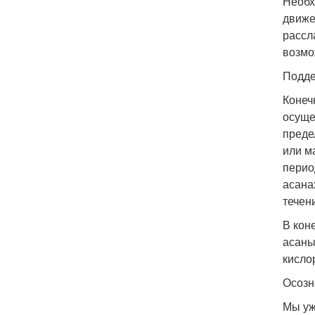
Необх
движе
рассл
возмо
Подде
Конеч
осуще
преде
или м
перио
асана
течен
В кон
асаны
кисло
Осозн
Мы уж