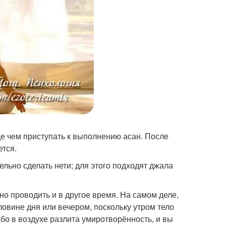
е чем приступать к выполнению асан. После
ется.
ельно сделать нети; для этого подходят джала
жно проводить и в другое время. На самом деле,
ловине дня или вечером, поскольку утром тело
ибо в воздухе разлита умиротворённость, и вы