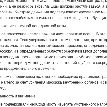
одимым компонентом асан является мышечный контроль, к
ний, а не резких рывков. Мышцы должны растягиваться, а э
аблены; быстрые движения подразумевают чрезмерное мы
жно расслаблять максимальное число мышц, не требующихс
ржание конечной неподвижной позы.
ное положение - самая важная часть практики асаны. В это
ствляется. Тело удерживается в таком положении, при ко
ла их эластичности в данный момент времени, определён
ассажу, и в определённых областях обеспечивается дополни
д неподвижности в организме происходят глубокие положит
х в этот период можно достигать состояний глубокого сосре
ие продолжительного времени.
ечном неподвижном положении необходимо правильное, ра
 на тело за счёт усиления массажа внутренних органов и ст
род.
анность и внимание.
е подчёркивали необходимость избегать умственного нап