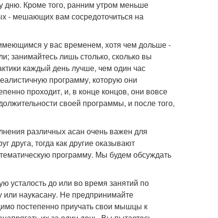
у дню. Кроме того, ранним утром меньше
ых - мешающих вам сосредоточиться на
 имеющимся у вас временем, хотя чем дольше -
ли; занимайтесь лишь столько, сколько вы
ктики каждый день лучше, чем один час
реалистичную программу, которую они
пенно проходит, и, в конце концов, они вовсе
должительности своей программы, и после того,
лнения различных асан очень важен для
г друга, тогда как другие оказывают
стематическую программу. Мы будем обсуждать
ую усталость до или во время занятий по
 или наукасану. Не предпринимайте
димо постепенно приучать свои мышцы к
енапрягать их за один день. Вы пытаетесь