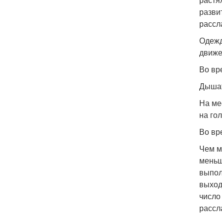
разви
рассл
Одежд
движе
Во вр
Дышат
На ме
на го
Во вр
Чем м
меньш
выпол
выход
число
рассл