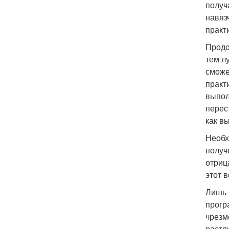
получ
навяз
практ
Продо
тем л
сможе
практ
выпол
перес
как в
Необх
получ
отриц
этот 
Лишь 
прогр
чрезм
растя