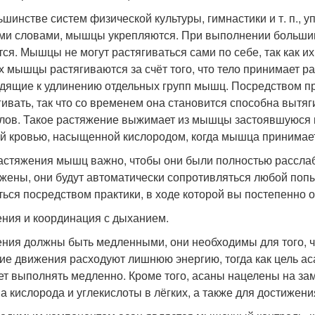
ьшинстве систем физической культуры, гимнастики и т. п.,
ми словами, мышцы укрепляются. При выполнении большин
тся. Мышцы не могут растягиваться сами по себе, так как и
х мышцы растягиваются за счёт того, что тело принимает 
дящие к удлинению отдельных групп мышц. Посредством п
гивать, так что со временем она становится способна выт
лов. Такое растяжение выжимает из мышцы застоявшуюся к
й кровью, насыщенной кислородом, когда мышца принимае
астяжения мышц важно, чтобы они были полностью рассла
жены, они будут автоматически сопротивляться любой по
ться посредством практики, в ходе которой вы постепенно о
ния и координация с дыханием.
ния должны быть медленными, они необходимы для того, чт
кие движения расходуют лишнюю энергию, тогда как цель ас
ет выполнять медленно. Кроме того, асаны нацелены на з
а кислорода и углекислоты в лёгких, а также для достижен