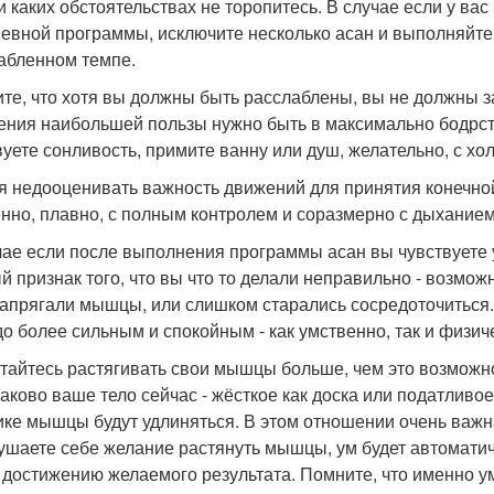
и каких обстоятельствах не торопитесь. В случае если у ва
евной программы, исключите несколько асан и выполняйт
абленном темпе.
те, что хотя вы должны быть расслаблены, вы не должны з
ения наибольшей пользы нужно быть в максимально бодрст
вуете сонливость, примите ванну или душ, желательно, с хо
я недооценивать важность движений для принятия конечной
нно, плавно, с полным контролем и соразмерно с дыханием
чае если после выполнения программы асан вы чувствуете 
й признак того, что вы что то делали неправильно - возмо
апрягали мышцы, или слишком старались сосредоточиться. 
до более сильным и спокойным - как умственно, так и физиче
тайтесь растягивать свои мышцы больше, чем это возможн
 каково ваше тело сейчас - жёсткое как доска или податливо
ике мышцы будут удлиняться. В этом отношении очень важна
ушаете себе желание растянуть мышцы, ум будет автоматич
к достижению желаемого результата. Помните, что именно у