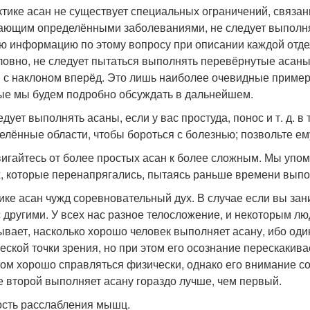
ктике асан не существует специальных ограничений, связа
ающим определёнными заболеваниями, не следует выполня
ю информацию по этому вопросу при описании каждой отде
ловно, не следует пытаться выполнять перевёрнутые асаны
 с наклоном вперёд. Это лишь наиболее очевидные примеры
ые мы будем подробно обсуждать в дальнейшем.
едует выполнять асаны, если у вас простуда, понос и т. д. 
елённые области, чтобы бороться с болезнью; позвольте ему
игайтесь от более простых асан к более сложным. Мы упоми
, которые перенапрягались, пытаясь раньше времени выпо
ике асан чужд соревновательный дух. В случае если вы зан
с другими. У всех нас разное телосложение, и некоторым лю
ывает, насколько хорошо человек выполняет асану, ибо оди
еской точки зрения, но при этом его осознание перескакивае
ом хорошо справляться физически, однако его внимание со
е второй выполняет асану гораздо лучше, чем первый.
сть расслабления мышц.