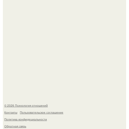
В соцсетях завирусился эмоциональный пост, автор
которого призвала матерей отдыхать без детей и не
испытывать чувство вины.
"3 Мечты юности и громкий финал": как Арнольд
шварценеггер женился на племяннице Кеннеди.
© 2026 Психология отношений
Контакты
Пользовательское соглашение
Политика конфидециальности
Обратная связь