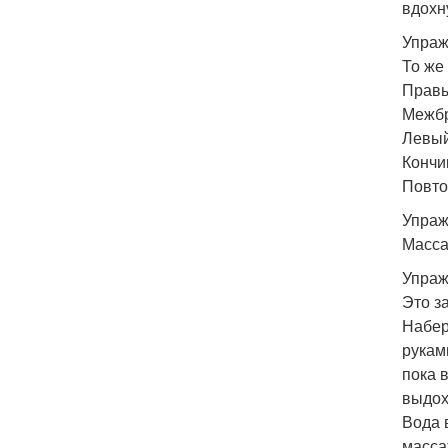
вдохн
Упраж
То же
Правы
Межбр
Левый
Кончи
Повто
Упраж
Масса
Упраж
Это з
Набер
рукам
пока 
выдох
Вода 
масса