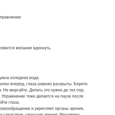
аправлении:
оявится желание вдохнуть.
ужна холодная вода.
аклон вперед, глаза широко раскрыты. Берите
. Не моргайте. Делать это нужно до тех пор,
й. Упражнение тоже делается на паузе после
йте глаза.
кровообращение и укрепляет органы зрения,
к следствие, улучшает зрение. Регулярно