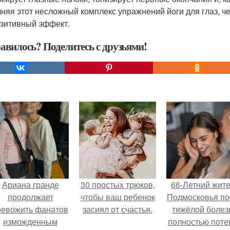
няя этот несложный комплекс упражнений йоги для глаз, ч
озитивный эффект.
авилось? Поделитесь с друзьями!
Ариана гранде
30 простых трюков,
66-Летний жит
продолжает
чтобы ваш ребенок
Подмосковья по
ревожить фанатов
засиял от счастья.
тяжёлой болез
изможденным
полностью поте