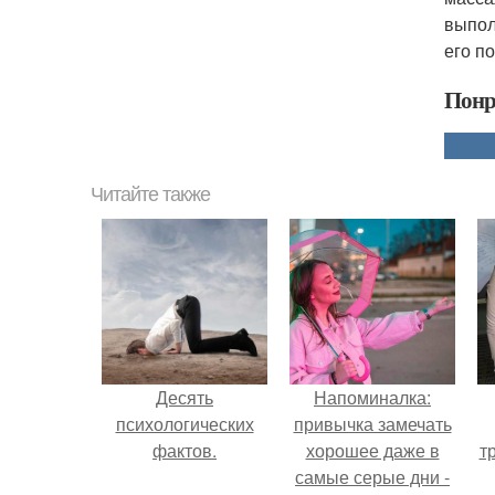
выпол
его п
Понр
Читайте также
Десять
Напоминалка:
психологических
привычка замечать
фактов.
хорошее даже в
т
самые серые дни -