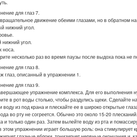
уть.
нение для глаз 7.
 вращательное движение обеими глазами, но в обратном н
й нижний угол.
овье.
 нижний угол.
к носа.
рите несколько раз во время паузы после выдоха пока не п
нение для глаз 8.
ж глаз, описанный в упражнении 1.
нение для глаз 9.
авершающее упражнение комплекса. Для его выполнения н
ите в рот воды столько, чтобы раздулись щеки. Сделайте н
и воду из под крана и плескайте ее в широко открытые глаза
вода во рту не согреется. Обычно это около 15-20 плескани
а и только один раз. Затем вылейте воду из рта и помассиру
в этом упражнении играет большую роль: она стимулирует 
жирует глазные яблоки, тонизирует нервные окончания и, ка