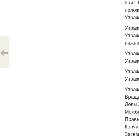
вниз.
полож
Упраж
Упраж
Упраж
нижни
⇦
Упраж
Упраж
Упраж
Упраж
Упраж
Враща
Левый
Межбр
Правы
Кончи
Затем