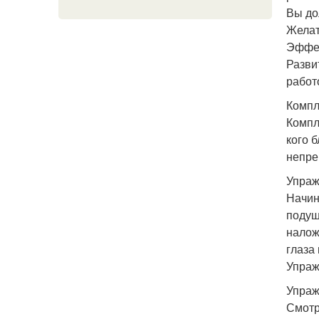
Вы до
Желат
Эффек
Разви
работ
Компл
Компл
кого 
непре
Упраж
Начин
подуш
налож
глаза
Упраж
Упраж
Смотр