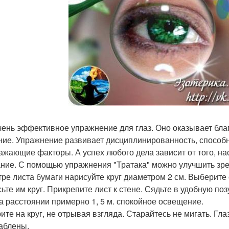
чень эффективное упражнение для глаз. Оно оказывает благ
ние. Упражнение развивает дисциплинированность, способ
ажающие факторы. А успех любого дела зависит от того, н
ние. С помощью упражнения "Тратака" можно улучшить зре
тре листа бумаги нарисуйте круг диаметром 2 см. Выберите 
сьте им круг. Прикрепите лист к стене. Сядьте в удобную по
на расстоянии примерно 1, 5 м. спокойное освещение.
ите на круг, не отрывая взгляда. Старайтесь не мигать. Гл
аблены.