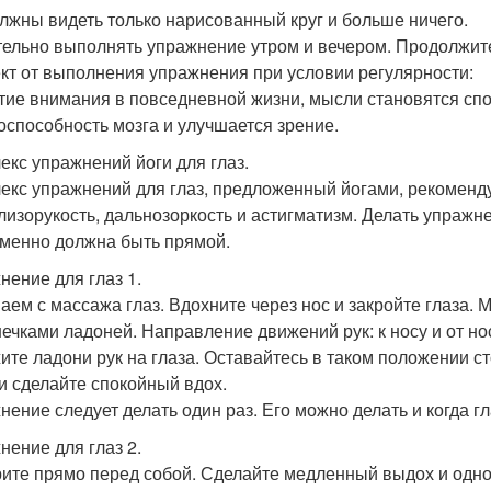
лжны видеть только нарисованный круг и больше ничего.
ельно выполнять упражнение утром и вечером. Продолжите
т от выполнения упражнения при условии регулярности:
тие внимания в повседневной жизни, мысли становятся сп
оспособность мозга и улучшается зрение.
екс упражнений йоги для глаз.
екс упражнений для глаз, предложенный йогами, рекомендуе
близорукость, дальнозоркость и астигматизм. Делать упражне
менно должна быть прямой.
нение для глаз 1.
аем с массажа глаз. Вдохните через нос и закройте глаза.
ечками ладоней. Направление движений рук: к носу и от н
ите ладони рук на глаза. Оставайтесь в таком положении ст
 и сделайте спокойный вдох.
нение следует делать один раз. Его можно делать и когда гл
нение для глаз 2.
ите прямо перед собой. Сделайте медленный выдох и одно