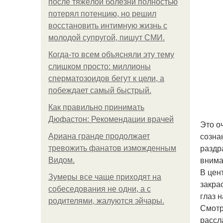
после тяжёлой болезни полностью
потерял потенцию, но решил
восстановить интимную жизнь с
молодой супругой, пишут СМИ.
Когда-то всем объясняли эту тему
слишком просто: миллионы
сперматозоидов бегут к цели, а
побеждает самый быстрый.
Как правильно принимать
Дюфастон: Рекомендации врачей
Это о
созна
Ариана гранде продолжает
раздр
тревожить фанатов изможденным
внима
Видом.
В цен
Зумеры все чаще приходят на
закра
собеседования не одни, а с
глаз 
родителями, жалуются эйчары.
Смотр
рассл