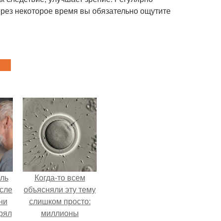
ерез некоторое время вы обязательно ощутите
ель
Когда-то всем
сле
объясняли эту тему
ни
слишком просто:
рял
миллионы