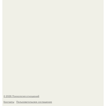
Близocть - это долговременное взаимное
положительное эмоциональное вовлечение,
взаимодействие.
Легенда тяжелой атлетики: феноменальные рекорды
Леонида Тараненко.
© 2026 Психология отношений
Контакты
Пользовательское соглашение