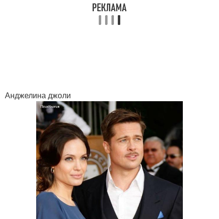
Анджелина джоли