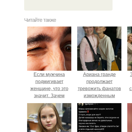
Читайте также
Если мужчина
Ариана гранде
подмигивает
продолжает
женщине, что это
тревожить фанатов
с
значит. Зачем
изможденным
мужчина мне
Видом.
подмигнул?
ж