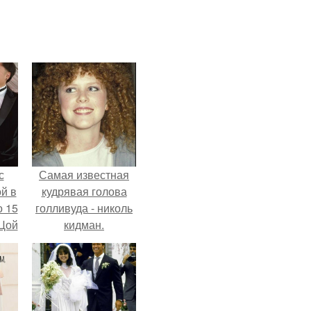
с
Самая известная
й в
кудрявая голова
о 15
голливуда - николь
 Цой
кидман.
й".