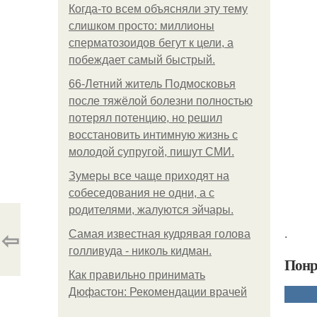
Когда-то всем объясняли эту тему
слишком просто: миллионы
сперматозоидов бегут к цели, а
побеждает самый быстрый.
66-Летний житель Подмосковья
после тяжёлой болезни полностью
потерял потенцию, но решил
восстановить интимную жизнь с
молодой супругой, пишут СМИ.
Зумеры все чаще приходят на
собеседования не одни, а с
родителями, жалуются эйчары.
⇦
.
Самая известная кудрявая голова
голливуда - николь кидман.
Понр
Как правильно принимать
Дюфастон: Рекомендации врачей