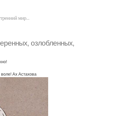
утренний мир...
веренных, озлобленных,
жно!
 воле! Ах Астахова