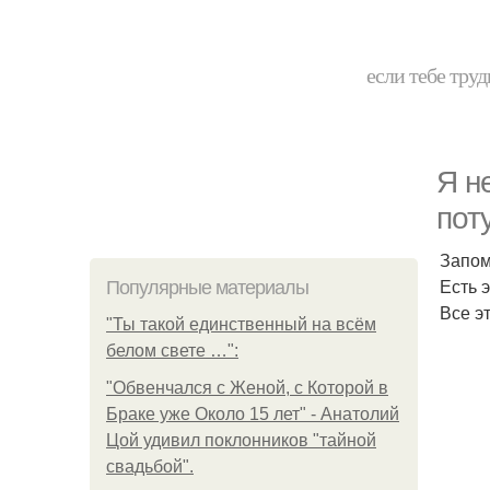
если тебе труд
Я н
пот
Запом
Есть э
Популярные материалы
Все э
"Ты такой единственный на всём
белом свете …":
"Обвенчался с Женой, с Которой в
Браке уже Около 15 лет" - Анатолий
Цой удивил поклонников "тайной
свадьбой".