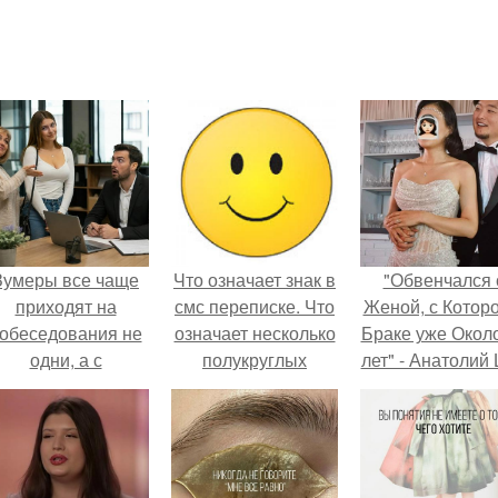
Зумеры все чаще
Что означает знак в
"Обвенчался 
приходят на
смс переписке. Что
Женой, с Которо
обеседования не
означает несколько
Браке уже Окол
одни, а с
полукруглых
лет" - Анатолий
родителями,
скобочек в конце
удивил
алуются эйчары.
предложения?
поклонников
"тайной свадьбо