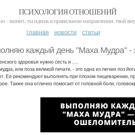
ПСИХОЛОГИЯ ОТНОШЕНИЙ
но - значит, ты идешь в правильном направлении. твой вн
главная
новости
статьи
олняю каждый день "Маха Мудра" -
енского здоровья нужно сесть и ….
мудра, или поза великой печати, - это одна из легких поз й
т. Ее рекомендуют выполнять при плохом пищеварении, пр
рое. Также она отлично помогает от головной боли, головок