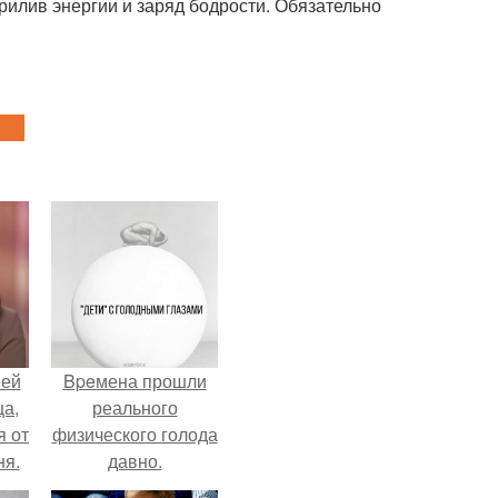
рилив энергии и заряд бодрости. Обязательно
ней
Bpeмена прошли
ца,
реального
 от
физического голода
ня.
давно.