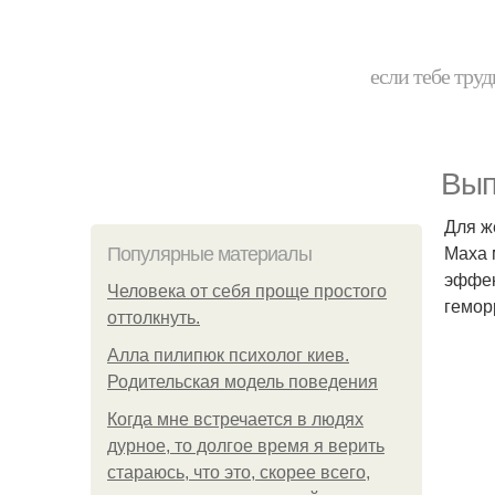
если тебе труд
Вып
Для ж
Маха 
Популярные материалы
эффек
Человека от себя проще простого
гемор
оттолкнуть.
Алла пилипюк психолог киев.
Родительская модель поведения
Когда мне встречается в людях
дурное, то долгое время я верить
стараюсь, что это, скорее всего,