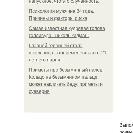
напускное, что это случайность.
Психология мужчина 34 года.
Причины и факторы риска
Самая известная кудрявая голова
голливуда - николь кидман.
Главной героиней стала
школьница, забеременевшая от 21-
летнего парня.
Приметы про безымянный палец.
Кольцо на безымянном пальце
может накликать беду: приметы и
суеверия
Выпол
почки