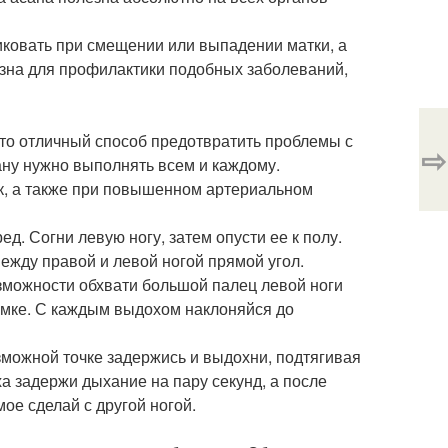
иковать при смещении или выпадении матки, а
езна для профилактики подобных заболеваний,
это отличный способ предотвратить проблемы с
⇨
ану нужно выполнять всем и каждому.
к, а также при повышенном артериальном
д. Согни левую ногу, затем опусти ее к полу.
ежду правой и левой ногой прямой угол.
зможности обхвати большой палец левой ноги
 ямке. С каждым выдохом наклоняйся до
можной точке задержись и выдохни, подтягивая
а задержи дыхание на пару секунд, а после
ое сделай с другой ногой.