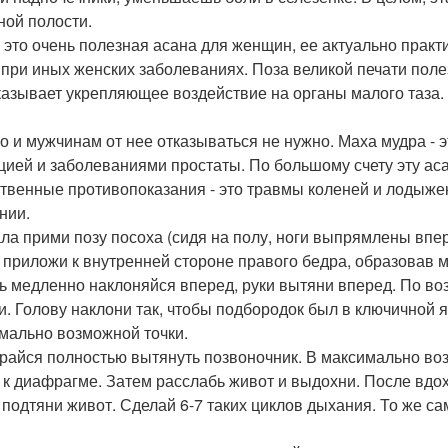
ой полости.
 это очень полезная асана для женщин, ее актуально практ
 при иных женских заболеваниях. Поза великой печати пол
казывает укрепляющее воздействие на органы малого таза.
о и мужчинам от нее отказываться не нужно. Маха мудра - 
цией и заболеваниями простаты. По большому счету эту ас
твенные противопоказания - это травмы коленей и лодыже
нии.
ла прими позу посоха (сидя на полу, ноги выпрямлены впере
 приложи к внутренней стороне правого бедра, образовав м
ь медленно наклоняйся вперед, руки вытяни вперед. По во
и. Голову наклони так, чтобы подбородок был в ключичной
мально возможной точки.
райся полностью вытянуть позвоночник. В максимально воз
 к диафрагме. Затем расслабь живот и выдохни. После вдох
 подтяни живот. Сделай 6-7 таких циклов дыхания. То же сам