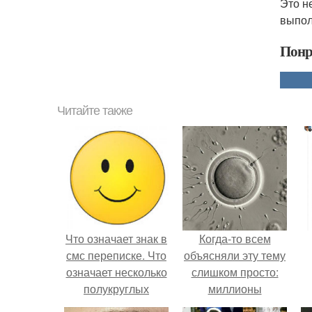
Это н
выпол
Понр
Читайте также
Что означает знак в
Когда-то всем
смс переписке. Что
объясняли эту тему
означает несколько
слишком просто:
полукруглых
миллионы
скобочек в конце
сперматозоидов