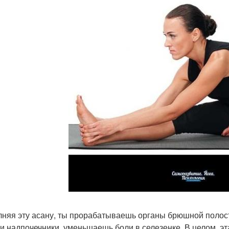
няя эту асану, ты прорабатываешь органы брюшной полости
 и надпочечники, уменьшаешь боли в селезенке. В целом, э