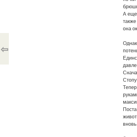
брюшн
А еще
также
она о
Однак
⇦
потен
Единс
давле
Снача
Стопу
Тепер
рукам
макси
Поста
живот
вновь