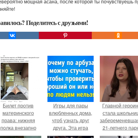
евероятно мощная асана, после которой ты почувствуешь п
няйте!
авилось? Поделитесь с друзьями!
Билет против
Игры для пары
Главной герои
материнского
влюбленных дома,
стала школьни
права: нижняя
чтоб узнать друг
забеременевшая
полка внезапно
друга. Эта игра
21-летнего пар
нашла законного
поможет узнать