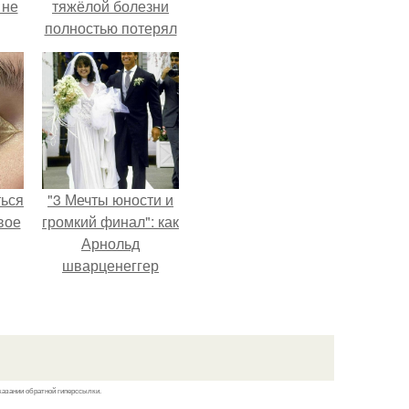
 не
тяжёлой болезни
полностью потерял
потенцию, но
ры.
решил
восстановить
интимную жизнь с
молодой супругой,
пишут СМИ.
ться
"3 Мечты юности и
вое
громкий финал": как
Арнольд
шварценеггер
женился на
племяннице
Кеннеди.
казании обратной гиперссылки.