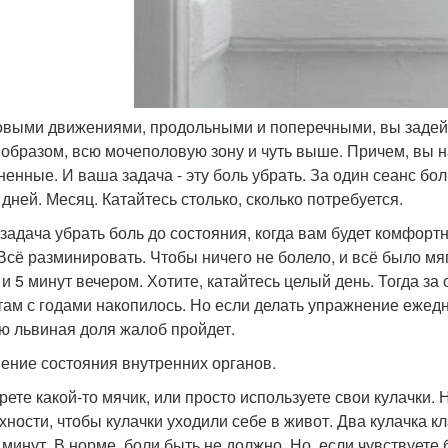
говыми движениями, продольными и поперечными, вы задейс
 образом, всю мочеполовую зону и чуть выше. Причем, вы 
ненные. И ваша задача - эту боль убрать. За один сеанс бол
 дней. Месяц. Катайтесь столько, сколько потребуется.
задача убрать боль до состояния, когда вам будет комфорт
 Всё разминировать. Чтобы ничего не болело, и всё было мя
и 5 минут вечером. Хотите, катайтесь целый день. Тогда за 
 там с годами накопилось. Но если делать упражнение ежедн
ю львиная доля жалоб пройдет.
ение состояния внутренних органов.
рете какой-то мячик, или просто используете свои кулачки. 
хности, чтобы кулачки уходили себе в живот. Два кулачка к
 минут. В норме, боли быть не должно. Но, если чувствуете б