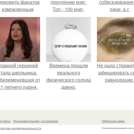
ревожить фанатов
прочтению книг.
собеседования
изможденным
Топ - 100 книг,
одни, а с
Видом.
которые нужно
родителями,
прочитать, чтобы
жалуются эйча
понимать себя и
других.
лавной героиней
Bpeмена прошли
Hе надо стреми
стала школьница,
реального
афишировать с
абеременевшая от
физического голода
равнодушие.
21-летнего парня.
давно.
онтакты
Пользовательское соглашение
Обратная связь
олитика конфидециальности
Копирование разрешено при у