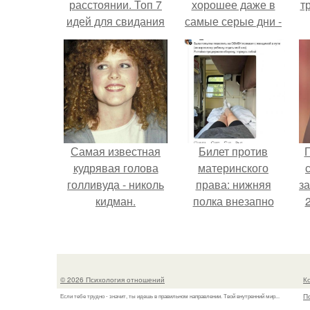
расстоянии. Топ 7
хорошее даже в
т
идей для свидания
самые серые дни -
на расстоянии
это не очередная
сказка из книг по
саморазвитию.
Самая известная
Билет против
Г
кудрявая голова
материнского
голливуда - николь
права: нижняя
з
кидман.
полка внезапно
нашла законного
владельца.
© 2026 Психология отношений
К
П
Если тебе трудно - значит, ты идешь в правильном направлении. Твой внутренний мир...