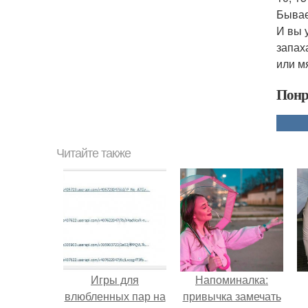
Бывает
И вы 
запах
или м
Понр
Читайте также
Игры для
Напоминалка:
влюбленных пар на
привычка замечать