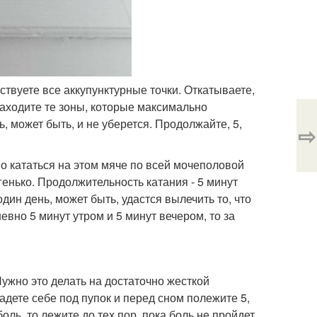
твуете все аккупунктурные точки. Откатываете,
находите те зоны, которые максимально
ь, может быть, и не уберется. Продолжайте, 5,
⇨
но кататься на этом мяче по всей мочеполовой
генько. Продолжительность катания - 5 минут
один день, может быть, удастся вылечить то, что
евно 5 минут утром и 5 минут вечером, то за
Нужно это делать на достаточно жесткой
ладете себе под пупок и перед сном полежите 5,
оль, то лежите до тех пор, пока боль не пройдет.