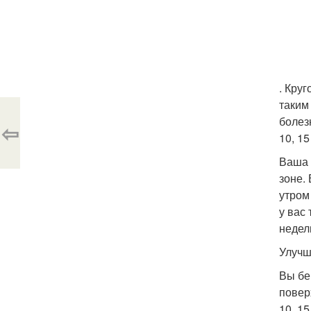
. Кру
таким
болез
⇦
10, 15
Ваша 
зоне.
утром 
у вас
недел
Улучш
Вы бе
повер
10, 15