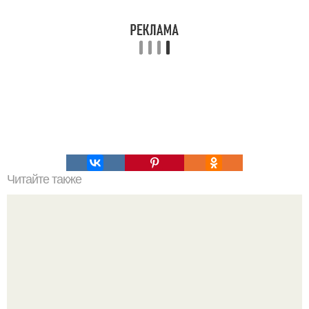
Читайте также
Для тела - аэробика, а для ума - нейробика.