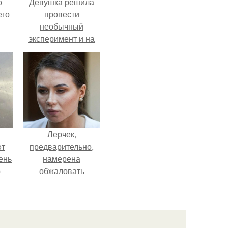
о
Девушка решила
его
провести
необычный
эксперимент и на
протяжении 30
дней питалась
одной шаурмой.
Лерчек,
oт
предварительно,
ень
намерена
о
обжаловать
приговор.