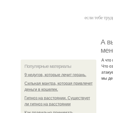
если тебе труд
А в
мен
А что
Что о
Популярные материалы
атаку
9 недугов, которые лечит герань.
мы де
Сильная мантра, которая привлечет
деньги в кошелек.
Гипноз на расстоянии. Существует
ли гипноз на расстоянии
Как правильно принимать