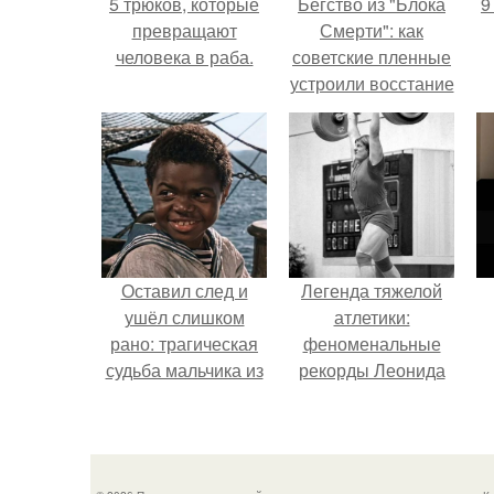
5 трюков, которые
Бегство из "Блока
9
превращают
Смерти": как
человека в раба.
советские пленные
устроили восстание
в концлагере.
Оставил след и
Легенда тяжелой
ушёл слишком
атлетики:
рано: трагическая
феноменальные
судьба мальчика из
рекорды Леонида
фильма
Тараненко.
н
"Максимка".
п