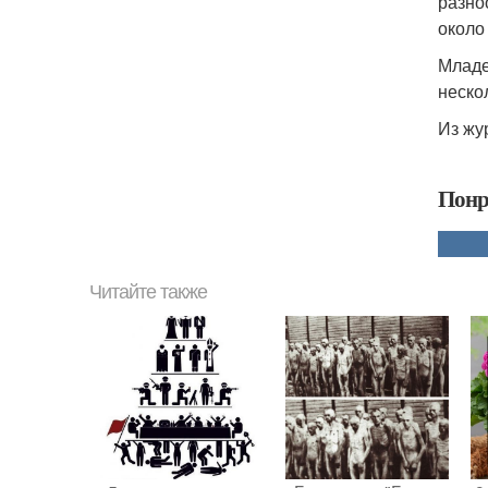
разно
около
Младе
неско
Из жу
Понр
Читайте также