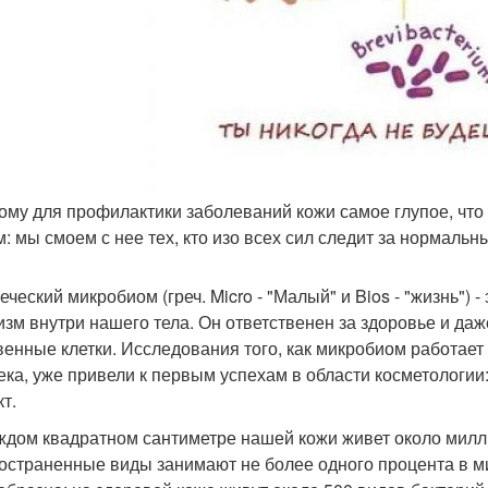
тому для профилактики заболеваний кожи самое глупое, что м
: мы смоем с нее тех, кто изо всех сил следит за нормаль
еческий микробиом (греч. Micro - "Малый" и Bios - "жизнь") 
изм внутри нашего тела. Он ответственен за здоровье и даж
венные клетки. Исследования того, как микробиом работает
ека, уже привели к первым успехам в области косметологии
т.
ждом квадратном сантиметре нашей кожи живет около мил
остраненные виды занимают не более одного процента в ми