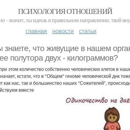
ПСИХОЛОГИЯ ОТНОШЕНИЙ
но - значит, ты идешь в правильном направлении. твой вн
главная
новости
статьи
ы знаете, что живущие в нашем орга
ее полутора двух - килограммов?
 при этом количество собственно человеческих клеток в на
значает, кстати, что в "Общем" геноме человеческой днк тож
ет как нас, так и большинство наших "Сожителей", происход
йствуем вместе