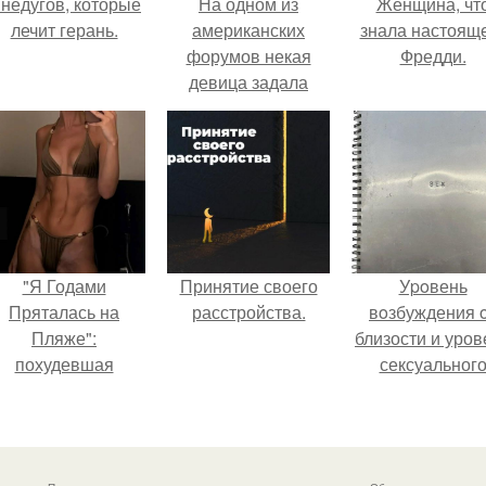
 недугов, которые
На одном из
Женщина, чт
лечит герань.
американских
знала настоящ
форумов некая
Фредди.
девица задала
вопрос:
"Я Годами
Принятие своего
Уpoвень
Пряталась на
расстройства.
вoзбуждения 
Пляже":
близости и уров
похудевшая
сексуальног
евестка Валерии
возбуждения
оказала фигуру в
примерно
откровенном
одинаковы.
купальнике.