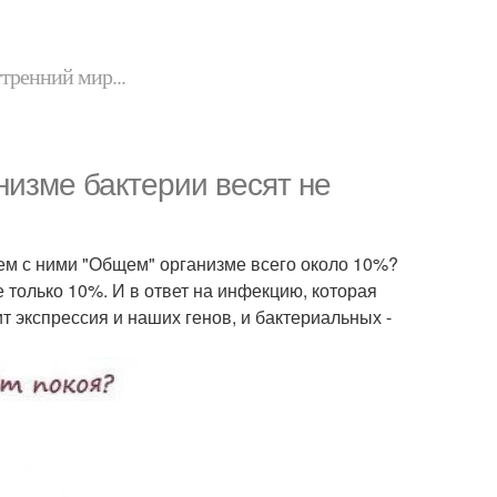
утренний мир...
низме бактерии весят не
шем с ними "Общем" организме всего около 10%?
е только 10%. И в ответ на инфекцию, которая
ит экспрессия и наших генов, и бактериальных -