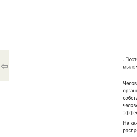
. Поэ
⇦
мылом
Челов
орган
собст
челов
эффек
На ка
распр