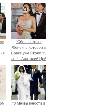
ще
"Обвенчался с
Женой, с Которой в
 не
Браке уже Около 15
лет" - Анатолий Цой
удивил
ры.
поклонников
"тайной свадьбой".
мом
"3 Мечты юности и