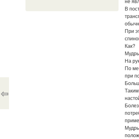
не яв
В пос
транс
обычн
При э
спино
Как?
Мудры
На ру
По ме
при п
Больш
⇦
Таким
насто
Болез
потре
приме
Мудры
полож