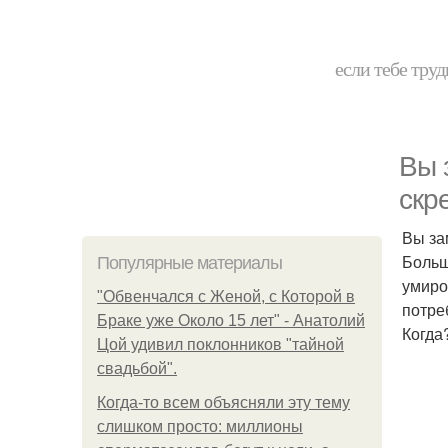
если тебе труд
Вы 
скр
Вы за
Больш
Популярные материалы
умиро
"Обвенчался с Женой, с Которой в
потре
Браке уже Около 15 лет" - Анатолий
Когда
Цой удивил поклонников "тайной
свадьбой".
Когда-то всем объясняли эту тему
слишком просто: миллионы