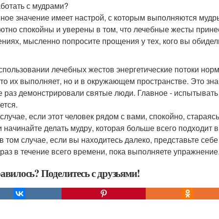
аботать с мудрами?
ное значение имеет настрой, с которым выполняются мудры
ютно спокойны и уверены в том, что лечебные жесты принес
ениях, мысленно попросите прощения у тех, кого вы обидели
спользовании лечебных жестов энергетические потоки норма
 кто их выполняет, но и в окружающем пространстве. Это зн
не раз демонстрировали святые люди. Главное - испытывать
ется.
 случае, если этот человек рядом с вами, спокойно, стараяс
и начинайте делать мудру, которая больше всего подходит в
в том случае, если вы находитесь далеко, представьте себ
браз в течение всего времени, пока выполняете упражнение
авилось? Поделитесь с друзьями!