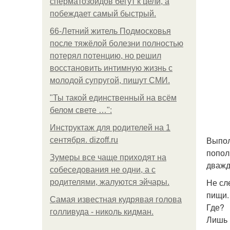
сперматозоидов бегут к цели, а
побеждает самый быстрый.
66-Летний житель Подмосковья
после тяжёлой болезни полностью
потерял потенцию, но решил
восстановить интимную жизнь с
молодой супругой, пишут СМИ.
"Ты такой единственный на всём
белом свете …":
Инструктаж для родителей на 1
Выпол
сентября. dizoff.ru
попол
Зумеры все чаще приходят на
дважд
собеседования не одни, а с
Не сл
родителями, жалуются эйчары.
пищи.
Самая известная кудрявая голова
Где?
голливуда - николь кидман.
Лишь 