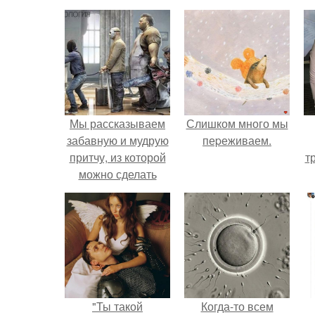
Мы рассказываем
Слишком много мы
забавную и мудрую
пеpеживаем.
притчу, из которой
т
можно сделать
далеко идущие
выводы, а впрочем,
можно и просто
посмеяться!
"Ты такой
Когда-то всем