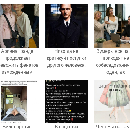
Ариана гранде
Никогда не
Зумеры все ча
продолжает
критикуй поступки
приходят на
ревожить фанатов
другого человека.
собеседования
изможденным
одни, а с
Видом.
родителями,
жалуются эйча
Билет против
В соцсетях
Чего мы на са