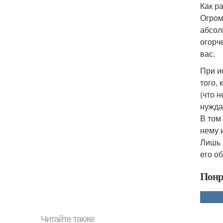
Как р
Огром
абсол
огорч
вас.
При и
того,
(что 
нужда
В том
нему 
Лишь 
его о
Понр
Читайте также