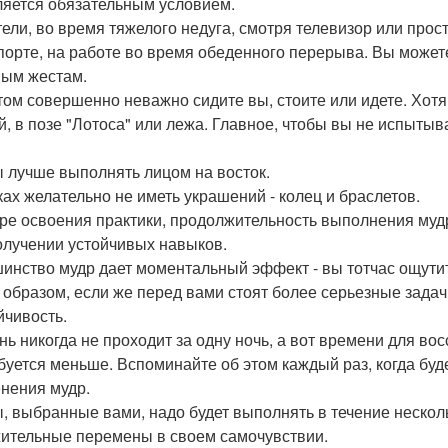
ляется обязательным условием.
тели, во время тяжелого недуга, смотря телевизор или прост
порте, на работе во время обеденного перерыва. Вы может
ым жестам.
том совершенно неважно сидите вы, стоите или идете. Хотя
й, в позе "Лотоса" или лежа. Главное, чтобы вы не испытыв
 лучше выполнять лицом на восток.
ках желательно не иметь украшений - колец и браслетов.
ре освоения практики, продолжительность выполнения мудр 
олучении устойчивых навыков.
инство мудр дает моментальный эффект - вы тотчас ощутит
 образом, если же перед вами стоят более серьезные задач
йчивость.
нь никогда не проходит за одну ночь, а вот времени для во
буется меньше. Вспоминайте об этом каждый раз, когда буд
нения мудр.
, выбранные вами, надо будет выполнять в течение нескол
ительные перемены в своем самочувствии.