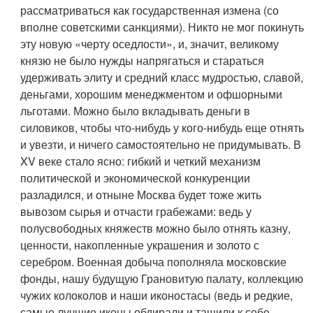
рассматриваться как государственная измена (со
вполне советскими санкциями). Никто не мог покинуть
эту новую «черту оседлости», и, значит, великому
князю не было нужды напрягаться и стараться
удерживать элиту и средний класс мудростью, славой,
деньгами, хорошим менеджментом и офшорными
льготами. Можно было вкладывать деньги в
силовиков, чтобы что-нибудь у кого-нибудь еще отнять
и увезти, и ничего самостоятельно не придумывать. В
XV веке стало ясно: гибкий и четкий механизм
политической и экономической конкуренции
разладился, и отныне Москва будет тоже жить
вывозом сырья и отчасти грабежами: ведь у
полусвободных княжеств можно было отнять казну,
ценности, накопленные украшения и золото с
серебром. Военная добыча пополняла московские
фонды, нашу будущую Грановитую палату, коллекцию
чужих колоколов и наши иконостасы (ведь и редкие,
самые лучшие иконы обдирали и тащили к себе