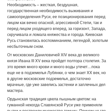
Необходимость – жесткая, бездушная,
государственная необходимость выживания и
самоопределения Руси, ее позиционирования перед
лицом как вечно опасной, агрессивной Степи, так и
перед лицом уходящего вперед, за горизонт, Запада,
скручивала и ломала княжества и города. Киевская
Русь становилась воспоминанием, легендой, золотым
несбыточным сном.
От московских Даниловичей XIV века до великого
князя Ивана III XV века пройдет полтора столетия. За
это время много крови и много воды утечет…пока
еще не в подземелья Лубянки, о чем знает XX век, но
в другие московские подземелья, достаточно
мрачные, где уже завелись застенки и заплечных дел
мастера.
Ордынская традиция цвела пышным цветом: на
гуманной некогда Славянской Руси уже применяли
пытки и построили множество темниц. Причем не где-