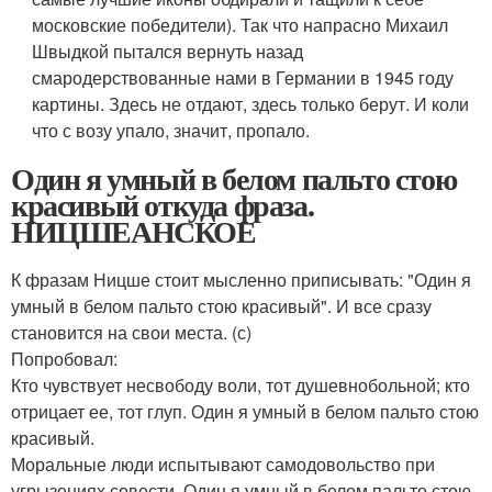
московские победители). Так что напрасно Михаил
Швыдкой пытался вернуть назад
смародерствованные нами в Германии в 1945 году
картины. Здесь не отдают, здесь только берут. И коли
что с возу упало, значит, пропало.
Один я умный в белом пальто стою
красивый откуда фраза.
НИЦШЕАНСКОЕ
К фразам Ницше стоит мысленно приписывать: "Один я
умный в белом пальто стою красивый". И все сразу
становится на свои места. (с)
Попробовал:
Кто чувствует несвободу воли, тот душевнобольной; кто
отрицает ее, тот глуп. Один я умный в белом пальто стою
красивый.
Моральные люди испытывают самодовольство при
угрызениях совести. Один я умный в белом пальто стою