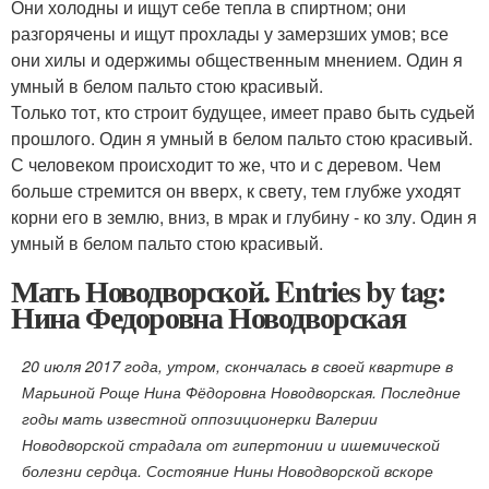
Они холодны и ищут себе тепла в спиртном; они
разгорячены и ищут прохлады у замерзших умов; все
они хилы и одержимы общественным мнением. Один я
умный в белом пальто стою красивый.
Только тот, кто строит будущее, имеет право быть судьей
прошлого. Один я умный в белом пальто стою красивый.
С человеком происходит то же, что и с деревом. Чем
больше стремится он вверх, к свету, тем глубже уходят
корни его в землю, вниз, в мрак и глубину - ко злу. Один я
умный в белом пальто стою красивый.
Мать Новодворской. Entries by tag:
Нина Федоровна Новодворская
20 июля 2017 года, утром, скончалась в своей квартире в
Марьиной Роще Нина Фёдоровна Новодворская. Последние
годы мать известной оппозиционерки Валерии
Новодворской страдала от гипертонии и ишемической
болезни сердца. Состояние Нины Новодворской вскоре