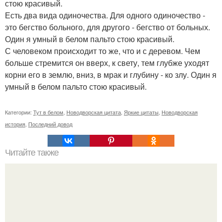
стою красивый.
Есть два вида одиночества. Для одного одиночество -
это бегство больного, для другого - бегство от больных.
Один я умный в белом пальто стою красивый.
С человеком происходит то же, что и с деревом. Чем
больше стремится он вверх, к свету, тем глубже уходят
корни его в землю, вниз, в мрак и глубину - ко злу. Один я
умный в белом пальто стою красивый.
Категории:
Тут в белом
,
Новодворская цитата
,
Яркие цитаты
,
Новодворская
история
,
Последний довод
Читайте также