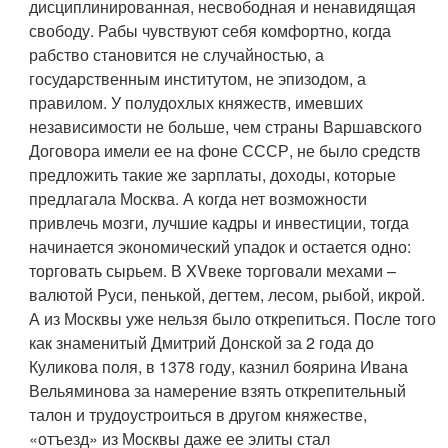
дисциплинированная, несвободная и ненавидящая
свободу. Рабы чувствуют себя комфортно, когда
рабство становится не случайностью, а
государственным институтом, не эпизодом, а
правилом. У полудохлых княжеств, имевших
независимости не больше, чем страны Варшавского
Договора имели ее на фоне СССР, не было средств
предложить такие же зарплаты, доходы, которые
предлагала Москва. А когда нет возможности
привлечь мозги, лучшие кадры и инвестиции, тогда
начинается экономический упадок и остается одно:
торговать сырьем. В XVвеке торговали мехами –
валютой Руси, пенькой, дегтем, лесом, рыбой, икрой.
А из Москвы уже нельзя было открепиться. После того
как знаменитый Дмитрий Донской за 2 года до
Куликова поля, в 1378 году, казнил боярина Ивана
Вельяминова за намерение взять открепительный
талон и трудоустроиться в другом княжестве,
«отъезд» из Москвы даже ее элиты стал