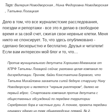
Tags: Валерия Новодворская , Нина Федоровна Новодворская
, Татьяна Логацкая
Дело в том, что все журналистские расследования,
поездки и репортажи - все это я делаю в свободное
время и за свой счет, сжигая свои нервные клетки. Меня
никто не спонсирует. То, что здесь опубликовано -
сделано бескорыстно и бесплатно. Друзья и читатели!
Если вам интересен мой блог и то, что…
Против муниципального депутата Хорошево-Мневников от
КПРФ Татьяны Логацкой сейчас разязана целая компания по
дискредитации. Причем, байки Константина Борового, что
Татьяна Михайловна захватила силой бедную старушку Нину
Новодворскую и является "черным риелтером", далеко не
первый вброс. Стартовала компания против депутата с
общественных обсуждений по передаче территории
Серебряного бора в частные руки. А точнее, проекта передачи
олигарху одного из трех общегородских пляжей, № 2.