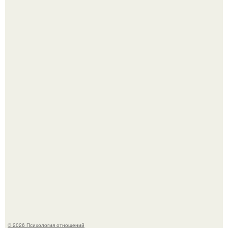
Ариана гранде продолжает тревожить фанатов
изможденным Видом.
"Ты такой единственный на всём белом свете …":
© 2026 Психология отношений