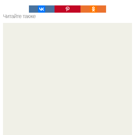
Читайте также
20 загадок с подвохом.
Оставил след и ушёл слишком рано: трагическая судьба