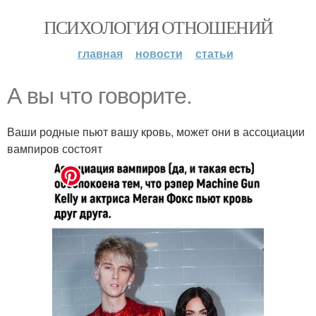
ПСИХОЛОГИЯ ОТНОШЕНИЙ
главная
новости
статьи
А вы что говорите.
Ваши родные пьют вашу кровь, может они в ассоциации
вампиров состоят