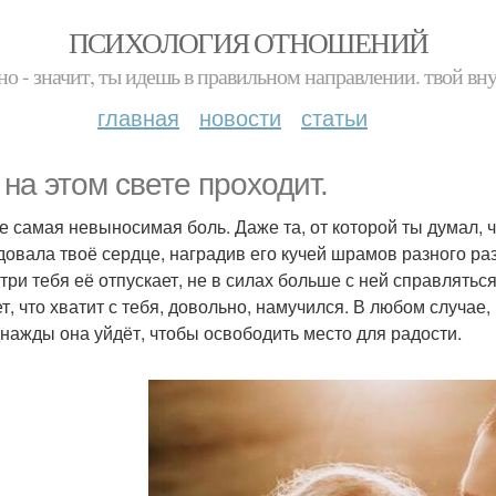
ПСИХОЛОГИЯ ОТНОШЕНИЙ
но - значит, ты идешь в правильном направлении. твой вн
главная
новости
статьи
 на этом свете проходит.
е самая невыносимая боль. Даже та, от которой ты думал, ч
довала твоё сердце, наградив его кучей шрамов разного раз
три тебя её отпускает, не в силах больше с ней справляться,
т, что хватит с тебя, довольно, намучился. В любом случае,
днажды она уйдёт, чтобы освободить место для радости.