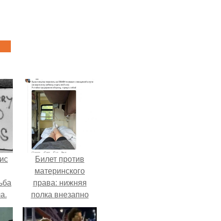
ис
Билет против
материнского
ьба
права: нижняя
а.
полка внезапно
нашла законного
владельца.