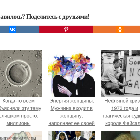
авилось? Поделитесь с друзьями!
Когда-то всем
Энергия женщины.
Нефтяной криз
бъясняли эту тему
Мужчина входит в
1973 года и
слишком просто:
женщину,
трагическая суд
миллионы
наполняет ее своей
короля Фейсал
сперматозоидов
сексуальной
бегут к цели, а
энергией, чтобы