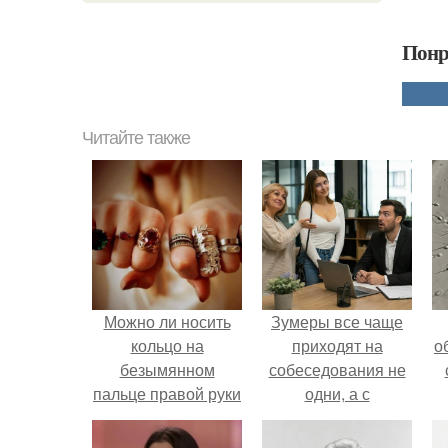
Понр
Читайте также
Можно ли носить
Зумеры все чаще
кольцо на
приходят на
о
безымянном
собеседования не
пальце правой руки
одни, а с
незамужней
родителями,
девушке
жалуются эйчары.