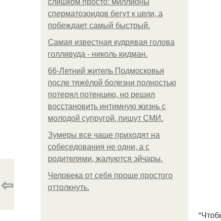
слишком просто: миллионы
сперматозоидов бегут к цели, а
побеждает самый быстрый.
Самая известная кудрявая голова
голливуда - николь кидман.
66-Летний житель Подмосковья
после тяжёлой болезни полностью
потерял потенцию, но решил
восстановить интимную жизнь с
молодой супругой, пишут СМИ.
Зумеры все чаще приходят на
собеседования не одни, а с
родителями, жалуются эйчары.
Человека от себя проще простого
⇦
оттолкнуть.
"Чтоб