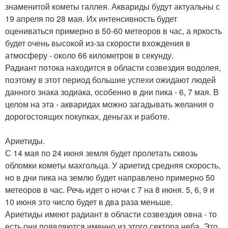
знаменитой кометы галлея. Аквариды будут актуальны с
19 апреля по 28 мая. Их интенсивность будет
оцениваться примерно в 50-60 метеоров в час, а яркость
будет очень высокой из-за скорости вхождения в
атмосферу - около 66 километров в секунду.
Радиант потока находится в области созвездия водолея,
поэтому в этот период большие успехи ожидают людей
данного знака зодиака, особенно в дни пика - 6, 7 мая. В
целом на эта - акваридах можно загадывать желания о
дорогостоящих покупках, деньгах и работе.
Ариетиды.
С 14 мая по 24 июня земля будет пролетать сквозь
обломки кометы махгольца. У ариетид средняя скорость,
но в дни пика на землю будет направлено примерно 50
метеоров в час. Речь идет о ночи с 7 на 8 июня. 5, 6, 9 и
10 июня это число будет в два раза меньше.
Ариетиды имеют радиант в области созвездия овна - то
есть они появляются именно из этого сектора неба. Это