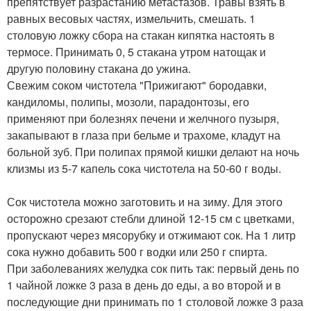
препятствует разрастанию метастазов. Травы взять в
равных весовых частях, измельчить, смешать. 1
столовую ложку сбора на стакан кипятка настоять в
термосе. Принимать 0, 5 стакана утром натощак и
другую половину стакана до ужина.
Свежим соком чистотела "Прижигают" бородавки,
кандиломы, полипы, мозоли, парадонтозы, его
применяют при болезнях печени и желчного пузыря,
закапывают в глаза при бельме и трахоме, кладут на
больной зуб. При полипах прямой кишки делают на ночь
клизмы из 5-7 капель сока чистотела на 50-60 г воды.
Сок чистотела можно заготовить и на зиму. Для этого
осторожно срезают стебли длиной 12-15 см с цветками,
пропускают через мясорубку и отжимают сок. На 1 литр
сока нужно добавить 500 г водки или 250 г спирта.
При заболеваниях желудка сок пить так: первый день по
1 чайной ложке 3 раза в день до еды, а во второй и в
последующие дни принимать по 1 столовой ложке 3 раза