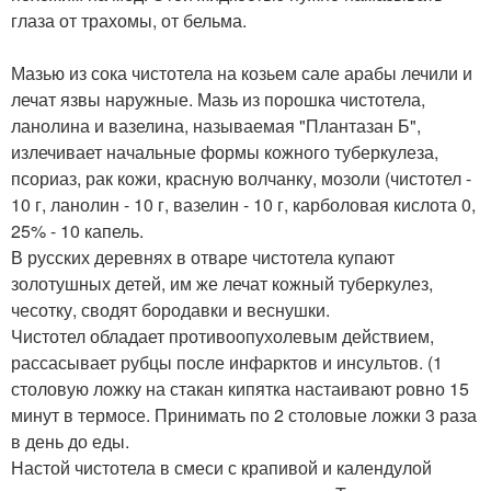
глаза от трахомы, от бельма.
Мазью из сока чистотела на козьем сале арабы лечили и
лечат язвы наружные. Мазь из порошка чистотела,
ланолина и вазелина, называемая "Плантазан Б",
излечивает начальные формы кожного туберкулеза,
псориаз, рак кожи, красную волчанку, мозоли (чистотел -
10 г, ланолин - 10 г, вазелин - 10 г, карболовая кислота 0,
25% - 10 капель.
В русских деревнях в отваре чистотела купают
золотушных детей, им же лечат кожный туберкулез,
чесотку, сводят бородавки и веснушки.
Чистотел обладает противоопухолевым действием,
рассасывает рубцы после инфарктов и инсультов. (1
столовую ложку на стакан кипятка настаивают ровно 15
минут в термосе. Принимать по 2 столовые ложки 3 раза
в день до еды.
Настой чистотела в смеси с крапивой и календулой