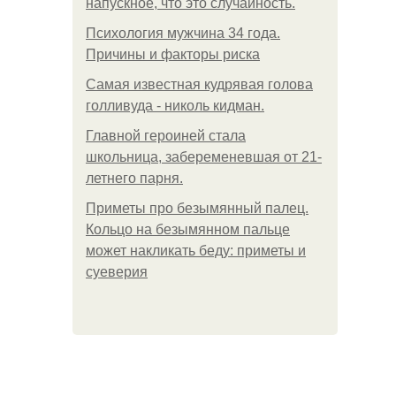
напускное, что это случайность.
Психология мужчина 34 года.
Причины и факторы риска
Самая известная кудрявая голова
голливуда - николь кидман.
Главной героиней стала
школьница, забеременевшая от 21-
летнего парня.
Приметы про безымянный палец.
Кольцо на безымянном пальце
может накликать беду: приметы и
суеверия