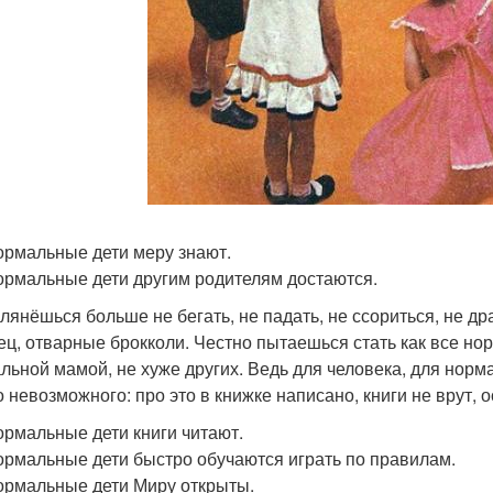
ормальные дети меру знают.
ормальные дети другим родителям достаются.
клянёшься больше не бегать, не падать, не ссориться, не др
ец, отварные брокколи. Честно пытаешься стать как все но
льной мамой, не хуже других. Ведь для человека, для норма
о невозможного: про это в книжке написано, книги не врут, 
ормальные дети книги читают.
ормальные дети быстро обучаются играть по правилам.
ормальные дети Миру открыты.