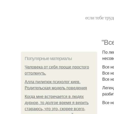
если тебе труд
"Вс
По ле
несов
Популярные материалы
Все н
Человека от себя проще простого
Все н
оттолкнуть.
Все н
Алла пилипюк психолог киев.
Леген
Родительская модель поведения
разби
Когда мне встречается в людях
Все н
дурное, то долгое время я верить
стараюсь, что это, скорее всего,