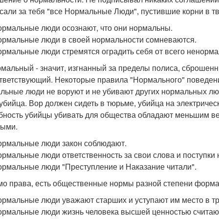
сали за тебя "все Нормальные Люди", пустившие корни в т
ормальные люди осознают, что они нормальны.
ормальные люди в своей нормальности сомневаются.
ормальные люди стремятся оградить себя от всего ненорма
мальный - значит, изгнанный за пределы полиса, сброшенн
тветствующий. Некоторые правила "Нормального" поведени
льные люди не воруют и не убивают других нормальных люде
 убийца. Вор должен сидеть в тюрьме, убийца на электричес
бность убийцы убивать для общества обладают меньшим в
тыми.
ормальные люди закон соблюдают.
ормальные люди ответственность за свои слова и поступки 
ормальные люди "Преступление и Наказание читали".
о права, есть общественные нормы разной степени форма
ормальные люди уважают старших и уступают им место в тр
ормальные люди жизнь человека высшей ценностью считаю