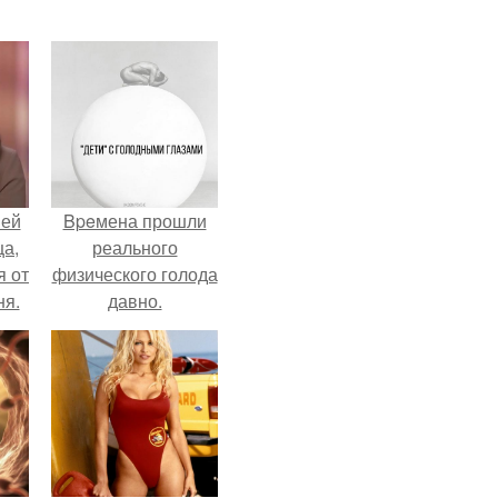
ней
Bpeмена прошли
ца,
реального
 от
физического голода
ня.
давно.