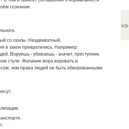
воём сознании.
⇨
льного.
ый со скалы. Неадекватный,
я в закон превратились. Например:
й. Воруешь - убиваешь - значит, преступник,
ком стуле. Желание вора воровать и
есом, чем права людей не быть обворованными
несут.
лизации:
анспорте.
т.