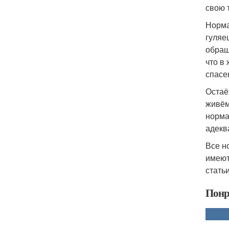
свою 
Норма
гуляе
обращ
что в
спасе
Остаё
живём
норма
адекв
Все н
имеют
стать
Понр