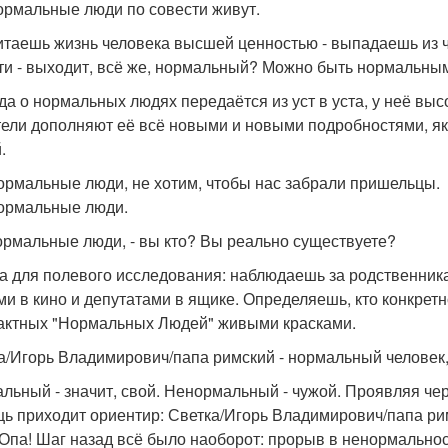
ормальные люди по совести живут.
итаешь жизнь человека высшей ценностью - выпадаешь из 
ти - выходит, всё же, нормальный? Можно быть нормальны
да о нормальных людях передаётся из уст в уста, у неё в
тели дополняют её всё новыми и новыми подробностями, я
.
ормальные люди, не хотим, чтобы нас забрали пришельцы.
ормальные люди.
ормальные люди, - вы кто? Вы реально существуете?
а для полевого исследования: наблюдаешь за родственника
ми в кино и депутатами в ящике. Определяешь, кто конкрет
актных "Нормальных Людей" живыми красками.
а/Игорь Владимирович/папа римский - нормальный человек,
льный - значит, свой. Ненормальный - чужой. Проявляя ч
ь приходит ориентир: Светка/Игорь Владимирович/папа римск
 Опа! Шаг назад всё было наоборот: прорыв в ненормальнос