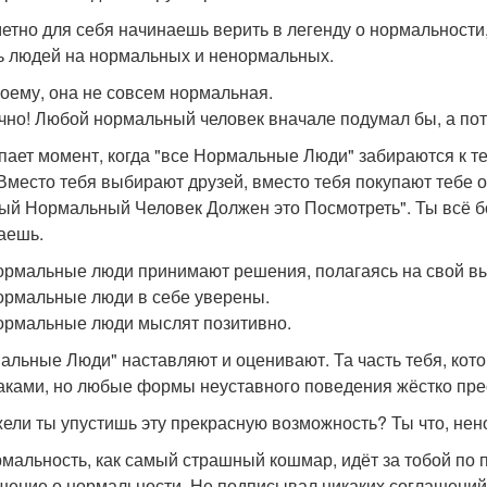
етно для себя начинаешь верить в легенду о нормальности,
ь людей на нормальных и ненормальных.
моему, она не совсем нормальная.
ечно! Любой нормальный человек вначале подумал бы, а по
пает момент, когда "все Нормальные Люди" забираются к те
 Вместо тебя выбирают друзей, вместо тебя покупают тебе 
ый Нормальный Человек Должен это Посмотреть". Ты всё 
аешь.
ормальные люди принимают решения, полагаясь на свой в
ормальные люди в себе уверены.
ормальные люди мыслят позитивно.
альные Люди" наставляют и оценивают. Та часть тебя, котор
ками, но любые формы неуставного поведения жёстко пре
жели ты упустишь эту прекрасную возможность? Ты что, не
мальность, как самый страшный кошмар, идёт за тобой по 
шение о нормальности. Не подписывал никаких соглашений?