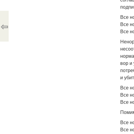
подпи
Все н
⇦
Все н
Все н
Ненор
несоо
норма
вор и
потре
и уби
Все н
Все н
Все н
Помим
Все н
Все н