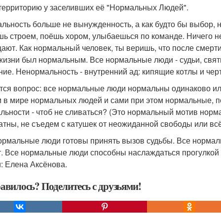
территорию у заселивших её "Нормальных Людей".
льность больше не вынужденность, а как будто бы выбор, н
шь строем, поёшь хором, улыбаешься по команде. Ничего н
ают. Как нормальный человек, ты веришь, что после смерт
 жизни был нормальным. Все нормальные люди - судьи, свят
ние. Ненормальность - внутренний ад: кипящие котлы и черт
тся вопрос: все нормальные люди нормальны одинаково и
 в мире нормальных людей и сами при этом нормальные, 
льности - чтоб не сливаться? (Это нормальный мотив норм
атны, не съедем с катушек от неожиданной свободы или всё
ормальные люди готовы принять вызов судьбы. Все норма
. Все нормальные люди способны наслаждаться прогулкой 
и: Елена Аксёнова.
авилось? Поделитесь с друзьями!