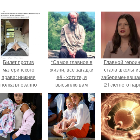
Билет против
"Самое главное в
Главной герои
материнского
жизни, все загадки
стала школьни
права: нижняя
её - хотите, я
забеременевшая
полка внезапно
высыплю вам
21-летнего пар
нашла законного
сейчас?
владельца.