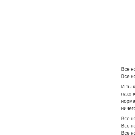
Все н
Все н
И ты 
након
норма
ничег
Все н
Все н
Все н