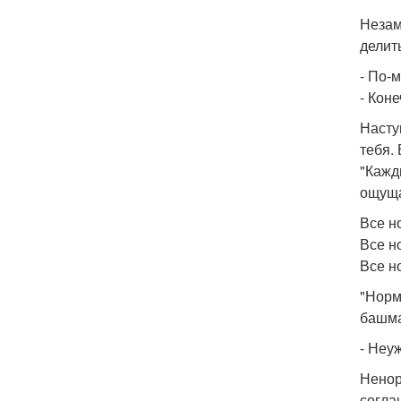
Незам
делит
- По-
- Кон
Насту
тебя.
"Кажд
ощущ
Все н
Все н
Все н
"Норм
башма
- Неу
Ненор
согла