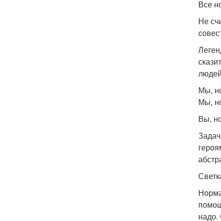
Все н
Не сч
совес
Леген
скази
людей
Мы, н
Мы, н
Вы, н
Задач
героя
абстр
Светк
Норма
помощ
надо.