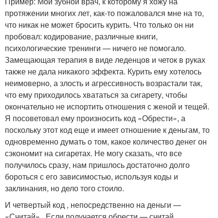
Пример: Мой зубной врач, к которому я хожу на
протяжении многих лет, как-то пожаловался мне на то,
что никак не может бросить курить. Что только он ни
пробовал: кодирование, различные книги,
психологические тренинги — ничего не помогало.
Замещающая терапия в виде леденцов и четок в руках
также не дала никакого эффекта. Курить ему хотелось
неимоверно, а злость и агрессивность возрастали так,
что ему приходилось хвататься за сигарету, чтобы
окончательно не испортить отношения с женой и тещей.
Я посоветовал ему произносить код «Обрести», а
поскольку этот код еще и имеет отношение к деньгам, то
одновременно думать о том, какое количество денег он
сэкономит на сигаретах. Не могу сказать, что все
получилось сразу, нам пришлось достаточно долго
бороться с его зависимостью, используя коды и
заклинания, но дело того стоило.
И четвертый код , непосредственно на деньги —
«Считай» . Если получается обрести — считай.