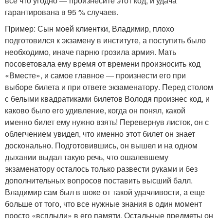
все что угодно — произнесите этот код, и удача
гарантирована в 95 % случаев.
Пример: Сын моей клиентки, Владимир, плохо
подготовился к экзамену в институте, а поступить было
необходимо, иначе парню грозила армия. Мать
посоветовала ему время от времени произносить код
«Вместе», и самое главное — произнести его при
выборе билета и при ответе экзаменатору. Перед столом
с белыми квадратиками билетов Володя произнес код, и
каково было его удивление, когда он понял, какой
именно билет ему нужно взять! Перевернув листок, он с
облегчением увидел, что именно этот билет он знает
досконально. Подготовившись, он вышел и на одном
дыхании выдал такую речь, что ошалевшему
экзаменатору осталось только развести руками и без
дополнительных вопросов поставить высший балл.
Владимир сам был в шоке от такой удачливости, а еще
больше от того, что все нужные знания в один момент
просто «всплыли» в его памяти. Остальные предметы он