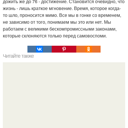
дожить же до 76 - достижение. Становится очевидно, что
жизнь - лишь краткое мгновение. Время, которое когда-
то шло, проносится мимо. Все мы в гонке со временем,
не зависимо от того, понимаем мы это или нет. Мы
работаем с великими бескомпромиссными законами,
которые склоняются только перед самовоспоми.
Читайте также
Великий колумбийский писатель Габриэль Гарсиа
маркес, тяжело больной раком лимфатических желез,
обратился к читателям с прощальным письмом: