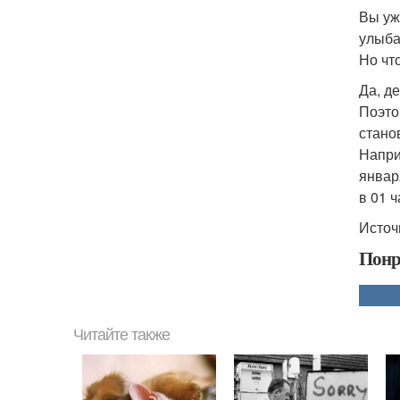
Вы уж
улыба
Но чт
Да, де
Поэто
стано
Напри
январ
в 01 ч
Источ
Понр
Читайте также