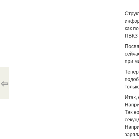
Струк
инфор
как п
ПВКЗ 
Посвя
сейча
при м
Тепер
подоб
⇦
тольк
Итак,
Наприм
Так в
секун
Напри
зарпл