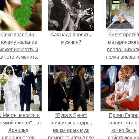
Секс после 45:
Как надо просить
Билет проти
почему желание
мужчин?
материнског
может исчезать и
права: нижня
как это изменить.
полка внезап
нашла законно
владельца.
3 Мечты юности и
"Рука в Руке":
Принц Гарри
омкий финал": как
появились кадры,
заявил, что н
Арнольд
на которых муж
хотел быть
шварценеггер
помогает идти Алле
действующи