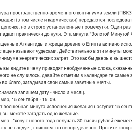
тура пространственно-временного континуума земли (ПВКЗ) 
мация (в том числе и кармическая) передаются последовате
о цепочке, но в строго установленные промежутки. Один раз
падает практически до нуля. Эта минута "Золотой Минутой 
щенные Атлантиды и жрецы древнего Египта активно исполь
с еще называют чудесами. Действительно в эти минуты мо
инимуме энергетических затрат. Это как бы дверь в вышес
ь вы видите к чему приводят необдуманные слова, сказанн
ного не случилось, давайте отметим в календаре те самые 
о во благо, загадывая свои самые заветные мечты.
 сначала запишем дату - число и месяц.
ер, 15 сентября - 15. 09.
от волшебная минута исполнения желания наступит 15 сентя
д вы можете загадать одно желание.
мер - "хочу с нового года получать 30 тысяч рублей ежемес
ату не следует, слишком это неопределенно. Просите конкретн