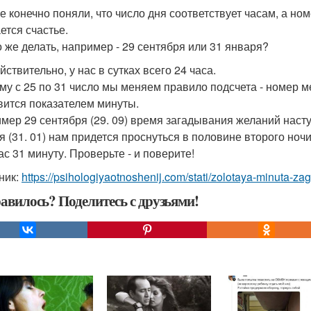
е конечно поняли, что число дня соответствует часам, а но
ется счастье.
о же делать, например - 29 сентября или 31 января?
йствительно, у нас в сутках всего 24 часа.
му с 25 по 31 число мы меняем правило подсчета - номер м
вится показателем минуты.
мер 29 сентября (29. 09) время загадывания желаний наступ
я (31. 01) нам придется проснуться в половине второго ноч
ас 31 минуту. Проверьте - и поверите!
ник:
https://psihologiyaotnoshenij.com/stati/zolotaya-minuta-z
авилось? Поделитесь с друзьями!