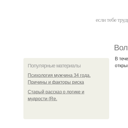
если тебе труд
Вол
В теч
откры
Популярные материалы
Психология мужчина 34 года.
Причины и факторы риска
Старый рассказ о логике и
мудрости (Re.