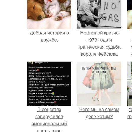
Добрая история о
Нефтяной кризис
дружбе.
1973 года и
трагическая судьба
короля Фейсала.
В соцсетях
Чего мы на самом
"
завирусился
деле хотим?
гр
эмоциональный
пост, автор