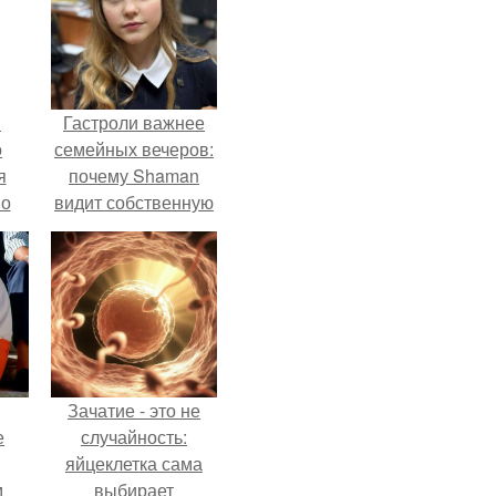
в
Гастроли важнее
о
семейных вечеров:
я
почему Shaman
но
видит собственную
го
дочь чаще на
экране, чем
вживую.
Зачатие - это не
е
случайность:
яйцеклетка сама
м
выбирает