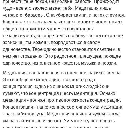
принести тебе покой, безмолвие, радость. Происходит
чудо - все это захлестывает тебя. Медитация лишь
устраняет барьеры. Она убирает камни, и поток струится.
Как только ты осознаешь, что этот поток не имеет ничего
общего с наружным миром, ты обретаешь
независимость, ты обретаешь свободу - ты ни от кого не
зависишь, ты можешь возрадоваться в своем
одиночестве. Твое одиночество становится светлым, в
нем нет страдания. Это радостное, пляшущее, поющее
одиночество, исполненное красоты, музыки и поэзии.
Медитация, направленная на внешнее, насильственна.
Это вообще не медитация, это своего рода
концентрация. Одна из ошибок многих людей: они
думают, что концентрация и есть медитация. Однако
медитация - полная противоположность концентрации.
Концентрация - напряженное состояние ума; медитация
- расслабление ума. Медитация является чудом - когда
ум расслаблен, он исчезает. Ум может существовать
лишь благодаря напряженности, заботам, печали.