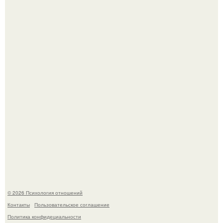
66-Летний житель Подмосковья после тяжёлой болезни
полностью потерял потенцию, но решил восстановить
интимную жизнь с молодой супругой, пишут СМИ.
Когда-то всем объясняли эту тему слишком просто:
миллионы сперматозоидов бегут к цели, а побеждает
самый быстрый.
© 2026 Психология отношений
Контакты
Пользовательское соглашение
Политика конфидециальности