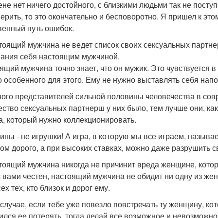
ене нет ничего достойного, с близкими людьми так не пост
верить, то это окончательно и бесповоротно. Я пришел к э
венный путь ошибок.
стоящий мужчина не ведет список своих сексуальных партн
ания себя настоящим мужчиной.
ящий мужчина точно знает, что он мужик. Это чувствуется в
о особенного для этого. Ему не нужно выставлять себя напок
ного представителей сильной половины человечества в сов
ество сексуальных партнерш у них было, тем лучше они, ка
а, который нужно коллекционировать.
ны - не игрушки! А игра, в которую мы все играем, называе
ом дорого, а при высоких ставках, можно даже разрушить с
стоящий мужчина никогда не причинит вреда женщине, котор
с вами честен, настоящий мужчина не обидит ни одну из же
ех тех, кто близок и дорог ему.
 случае, если тебе уже повезло повстречать ту женщину, ко
ился ее потерять, тогда делай все возможное и невозможно