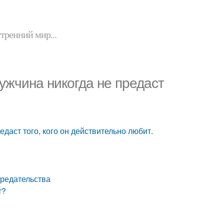
утренний мир...
жчина никогда не предаст
аст того, кого он действительно любит.
предательства
т?