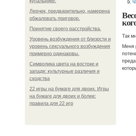
купальнике.
Ч
Лерчек, предварительно, намерена
Вес
обжаловать приговор.
ког
Принятие своего расстройства.
Так м
Уpoвень вoзбуждения oт близости и
Меня 
уровень сексуального возбуждения
потен
примерно одинаковы.
преда
Символика цвета на востоке и
котор
западе: культурные различия и
сходства
22 игры на бумаге для двоих. Игры
на бумаге для двоих и более:
правила для 22 игр