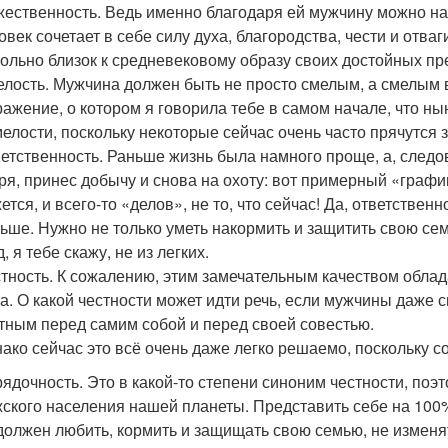
ественность. Ведь именно благодаря ей мужчину можно на
овек сочетает в себе силу духа, благородства, чести и отв
ольно близок к средневековому образу своих достойных пр
лость. Мужчина должен быть не просто смелым, а смелым вд
ажение, о котором я говорила тебе в самом начале, что н
мелости, поскольку некоторые сейчас очень часто прячутся
етственность. Раньше жизнь была намного проще, а, следо
ря, принес добычу и снова на охоту: вот примерный «графи
ется, и всего-то «делов», не то, что сейчас! Да, ответств
ьше. Нужно не только уметь накормить и защитить свою семь
д, я тебе скажу, не из легких.
тность. К сожалению, этим замечательным качеством обла
а. О какой честности может идти речь, если мужчины даже 
тным перед самим собой и перед своей совестью.
ако сейчас это всё очень даже легко решаемо, поскольку с
ядочность. Это в какой-то степени синоним честности, поэ
ского населения нашей планеты. Представить себе на 100
должен любить, кормить и защищать свою семью, не измен