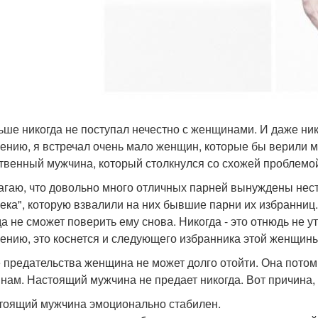
ьше никогда не поступал нечестно с женщинами. И даже нико
ению, я встречал очень мало женщин, которые бы верили мне
твенный мужчина, который столкнулся со схожей проблемой
агаю, что довольно много отличных парней вынуждены нес
ека", которую взвалили на них бывшие парни их избранниц
да не сможет поверить ему снова. Никогда - это отнюдь не у
ению, это коснется и следующего избранника этой женщины
 предательства женщина не может долго отойти. Она потом 
нам. Настоящий мужчина не предает никогда. Вот причина, п
стоящий мужчина эмоционально стабилен.