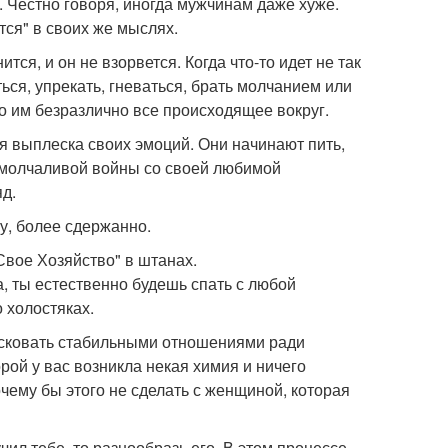
 Честно говоря, иногда мужчинам даже хуже.
ся" в своих же мыслях.
ся, и он не взорвется. Когда что-то идет не так
ься, упрекать, гневаться, брать молчанием или
 им безразлично все происходящее вокруг.
ля выплеска своих эмоций. Они начинают пить,
од молчаливой войны со своей любимой
яд.
у, более сдержанно.
Свое Хозяйство" в штанах.
а, ты естественно будешь спать с любой
 холостяках.
рисковать стабильными отношениями ради
рой у вас возникла некая химия и ничего
почему бы этого не сделать с женщиной, которая
чил тебе, то разнообразь его. В этом процессе