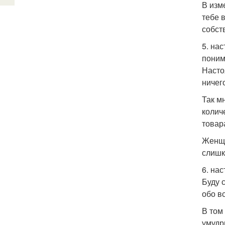
В изм
тебе 
собст
5. на
поним
Насто
ничег
Так м
колич
товар
Женщи
слишк
6. на
Буду 
обо вс
В том
умудр