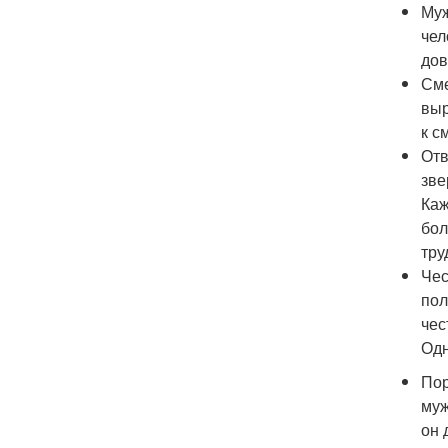
Муж
чел
дов
Сме
выр
к с
Отв
зве
Каж
бол
тру
Чес
пол
чес
Одн
Пор
муж
он 