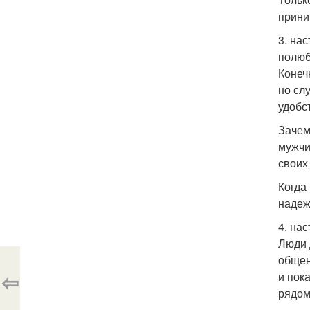
прини
3. на
полюб
Конеч
но сл
удобс
Зачем
мужчи
своих
Когда
надеж
4. на
Люди 
общен
⇦
и пок
рядом