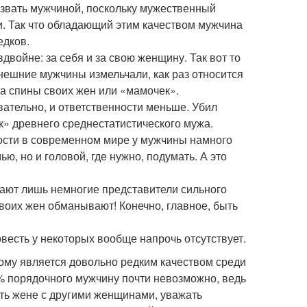
звать мужчиной, поскольку мужественный
аги. Так что обладающий этим качеством мужчина
едков.
войне: за себя и за свою женщину. Так вот то
ынешние мужчины измельчали, как раз относится
 за спины своих жен или «мамочек».
вательно, и ответственности меньше. Убил
к» древнего среднестатистического мужа.
енности в современном мире у мужчины намного
ю, но и головой, где нужно, подумать. А это
дают лишь немногие представители сильного
своих жен обманывают! Конечно, главное, быть
овесть у некоторых вообще напрочь отсутствует.
тому является довольно редким качеством среди
% порядочного мужчину почти невозможно, ведь
ять жене с другими женщинами, уважать