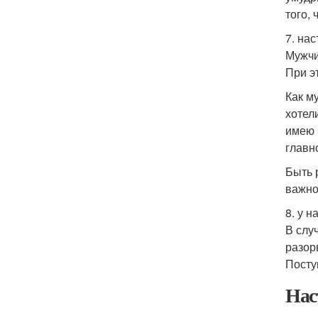
того,
7. на
Мужчи
При э
Как м
хотел
имею 
главн
Быть 
важно
8. у 
В слу
разор
Поступ
Нас