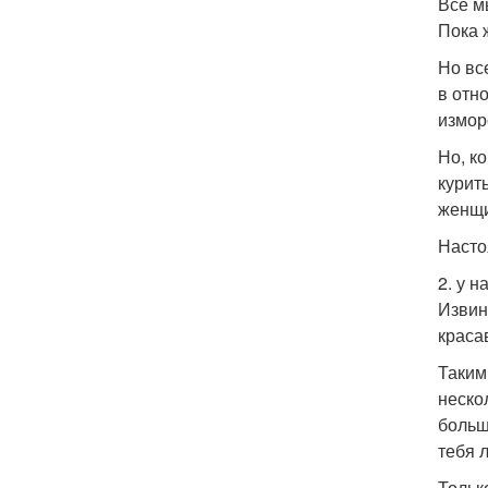
Все м
Пока 
Но вс
в отн
измор
Но, к
курит
женщи
Насто
2. у 
Извин
краса
Таким
неско
больш
тебя 
Тольк