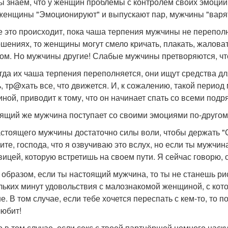
ы знаем, что у женщин проблемы с контролем своих эмоций.
женщины "Эмоционируют" и выпускают пар, мужчины "варят
е это происходит, пока чаша терпения мужчины не переполнит
ошениях, то женщины могут смело кричать, плакать, жаловат
ом. Но мужчины другие! Слабые мужчины претворяются, что
огда их чаша терпения переполняется, они ищут средства д
ь, тр@хать все, что движется. И, к сожалению, такой пери
ной, приводит к тому, что он начинает спать со всеми подр
ящий же мужчина поступает со своими эмоциями по-другом
настоящего мужчины достаточно силы воли, чтобы держать "
ите, господа, что я озвучиваю это вслух, но если ты мужчин
вицей, которую встретишь на своем пути. Я сейчас говорю, о
 образом, если ты настоящий мужчина, то ты не станешь 
льких минут удовольствия с малознакомой женщиной, с кото
е. В том случае, если тебе хочется переспать с кем-то, то 
любит!
о в том случае, если секс с твоей партнёршей немного наску