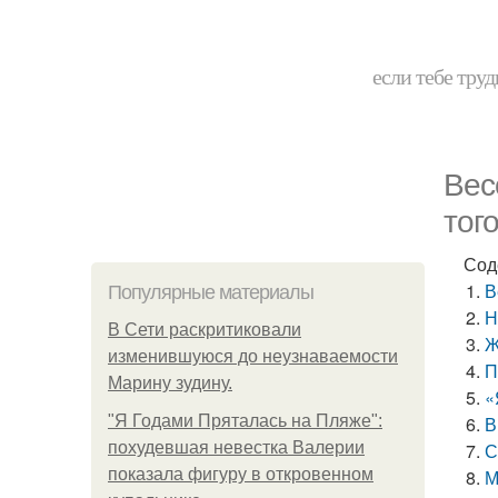
если тебе труд
Вес
тог
Сод
В
Популярные материалы
Н
В Сети раскритиковали
Ж
изменившуюся до неузнаваемости
П
Марину зудину.
«
"Я Годами Пряталась на Пляже":
В
похудевшая невестка Валерии
С
показала фигуру в откровенном
М