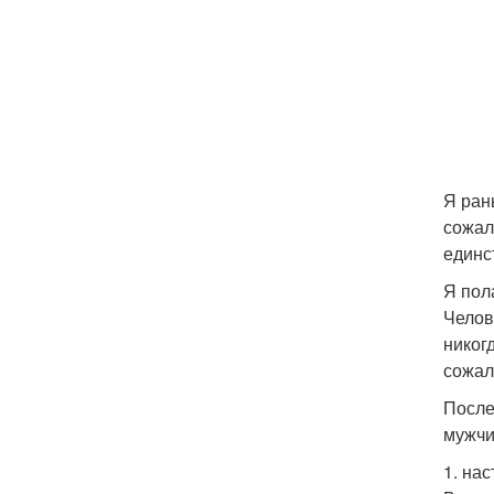
Я ран
сожал
единс
Я пол
Челов
никог
сожал
После
мужчи
1. на