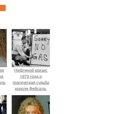
ая
Нефтяной кризис
ва
1973 года и
оль
трагическая судьба
короля Фейсала.