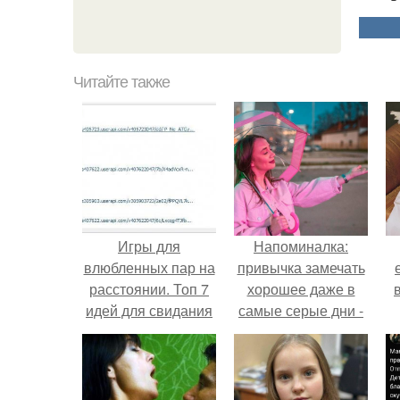
Читайте также
Игры для
Напоминалка:
влюбленных пар на
привычка замечать
расстоянии. Топ 7
хорошее даже в
идей для свидания
самые серые дни -
на расстоянии
это не очередная
сказка из книг по
саморазвитию.