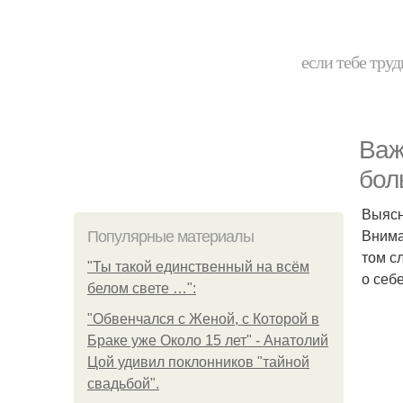
если тебе труд
Важ
бол
Выясн
Внима
Популярные материалы
том с
"Ты такой единственный на всём
о себе
белом свете …":
"Обвенчался с Женой, с Которой в
Браке уже Около 15 лет" - Анатолий
Цой удивил поклонников "тайной
свадьбой".