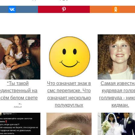
"Ты такой
Что означает знак в
Самая известн
единственный на
смс переписке. Что
кудрявая голо
всём белом свете
означает несколько
голливуда - ник
…":
полукруглых
кидман.
скобочек в конце
предложения?