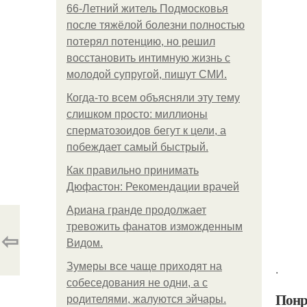
66-Летний житель Подмосковья
после тяжёлой болезни полностью
потерял потенцию, но решил
восстановить интимную жизнь с
молодой супругой, пишут СМИ.
Когда-то всем объясняли эту тему
слишком просто: миллионы
сперматозоидов бегут к цели, а
побеждает самый быстрый.
Как правильно принимать
Дюфастон: Рекомендации врачей
Ариана гранде продолжает
тревожить фанатов изможденным
⇦
Видом.
Зумеры все чаще приходят на
.
собеседования не одни, а с
Понр
родителями, жалуются эйчары.