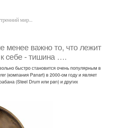
утренний мир...
не менее важно то, что лежит
к себе - тишина ….
вольно быстро становится очень популярным в
er (компания Panart) в 2000-ом году и являет
абана (Steel Drum или pan) и других