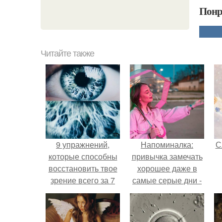
Понр
Читайте также
9 упражнений,
Напоминалка:
С
которые способны
привычка замечать
восстановить твое
хорошее даже в
зрение всего за 7
самые серые дни -
дней.
это не очередная
сказка из книг по
саморазвитию.