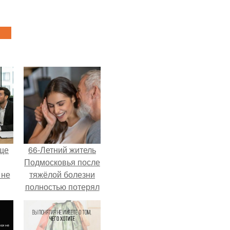
ще
66-Летний житель
Подмосковья после
 не
тяжёлой болезни
полностью потерял
потенцию, но
ры.
решил
восстановить