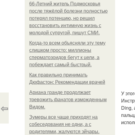
66-Летний житель Подмосковья
после тяжёлой болезни полностью
потерял потенцию, но решил
восстановить интимную жизнь с
молодой супругой, пишут СМИ.
Когда-то всем объясняли эту тему
слишком просто: миллионы
сперматозоидов бегут к цели, а
побеждает самый быстрый.
Как правильно принимать
Дюфастон: Рекомендации врачей
Ариана гранде продолжает
У это
тревожить фанатов изможденным
Инстр
⇦
Видом.
Ding,
пальц
Зумеры все чаще приходят на
испол
собеседования не одни, а с
родителями, жалуются эйчары.