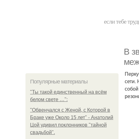
если тебе труд
В з
меж
Перку
сети.
Популярные материалы
собой
"Ты такой единственный на всём
резон
белом свете …":
"Обвенчался с Женой, с Которой в
Браке уже Около 15 лет" - Анатолий
Цой удивил поклонников "тайной
свадьбой".