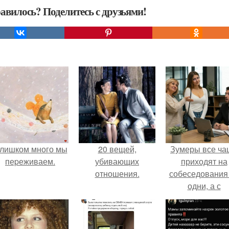
авилось? Поделитесь с друзьями!
лишком много мы
20 вещей,
Зумеры все ча
пеpеживаем.
убивающих
приходят на
отношения.
собеседования
одни, а с
родителями,
жалуются эйча