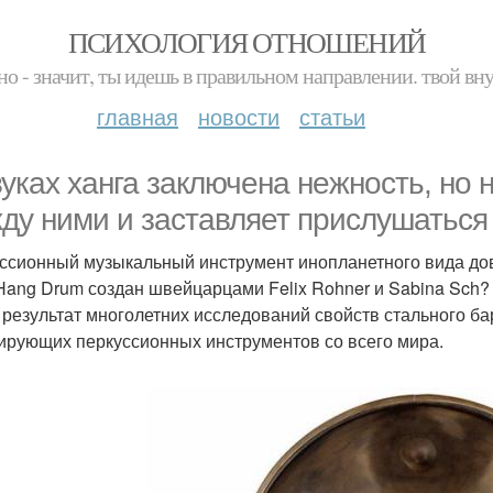
ПСИХОЛОГИЯ ОТНОШЕНИЙ
но - значит, ты идешь в правильном направлении. твой вн
главная
новости
статьи
вуках ханга заключена нежность, но 
ду ними и заставляет прислушаться 
ссионный музыкальный инструмент инопланетного вида до
 Hang Drum создан швейцарцами Felix Rohner и Sabina Sch? r
 результат многолетних исследований свойств стального бар
ирующих перкуссионных инструментов со всего мира.