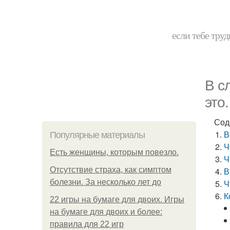
если тебе труд
В с
это.
Сод
В
Популярные материалы
Ч
Есть женщины, которым повезло.
Ч
Отсутствие страха, как симптом
В
болезни. За несколько лет до
Ч
К
22 игры на бумаге для двоих. Игры
на бумаге для двоих и более:
правила для 22 игр