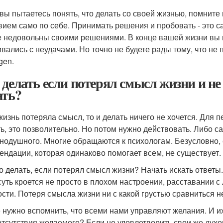
 вы пытаетесь понять, что делать со своей жизнью, помните
вием само по себе. Принимать решения и пробовать - это с
е недовольны своими решениями. В конце вашей жизни вы не
ивались с неудачами. Но точно не будете рады тому, что не
gen.
 делать если потерял смысл жизни и не
ать?
жизнь потеряла смысл, то и делать ничего не хочется. Для 
ть, это позволительно. Но потом нужно действовать. Либо са
нодушного. Многие обращаются к психологам. Безусловно,
ендации, которая одинаково помогает всем, не существует.
то делать, если потерял смысл жизни? Начать искать ответы
суть кроется не просто в плохом настроении, расставании
ости. Потеря смысла жизни ни с какой грустью сравниться н
 нужно вспомнить, что всеми нами управляют желания. И и
отсутствия желаемого? Если не удовлетворить свои же духо