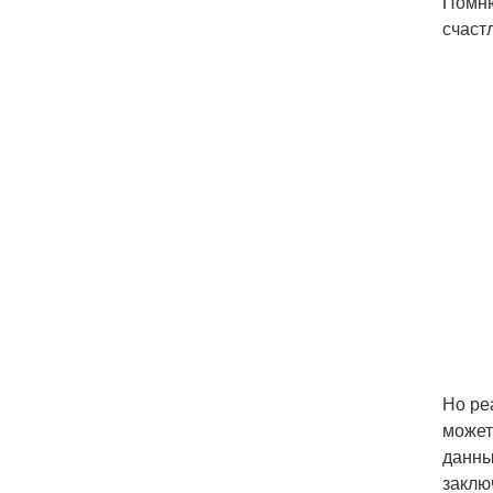
Помню
счаст
Но ре
может
данны
заклю