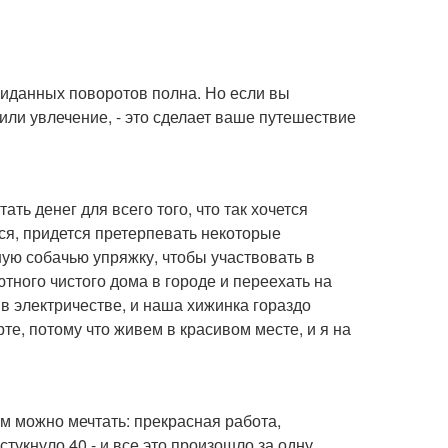
жиданных поворотов полна. Но если вы
 или увлечение, - это сделает ваше путешествие
ать денег для всего того, что так хочется
тся, придется претерпевать некоторые
ную собачью упряжку, чтобы участвовать в
ютного чистого дома в городе и переехать на
в электричестве, и наша хижинка гораздо
е, потому что живем в красивом месте, и я на
чем можно мечтать: прекрасная работа,
тукнуло 40 - и все это произошло за одну