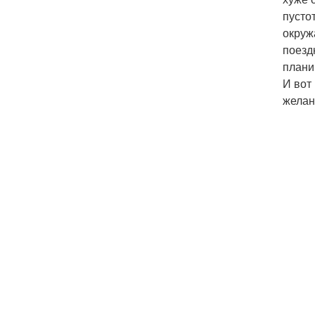
пусто
окруж
поезд
плани
И вот
желан