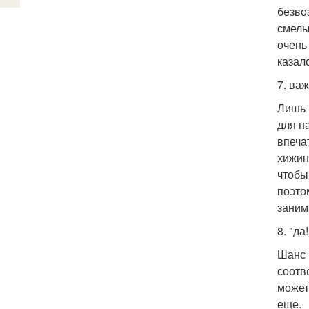
безво
смелы
очень
казал
7. ва
Лишь 
для н
впеча
хижин
чтобы
поэто
заним
8. "д
Шанс 
соотв
может
еще.