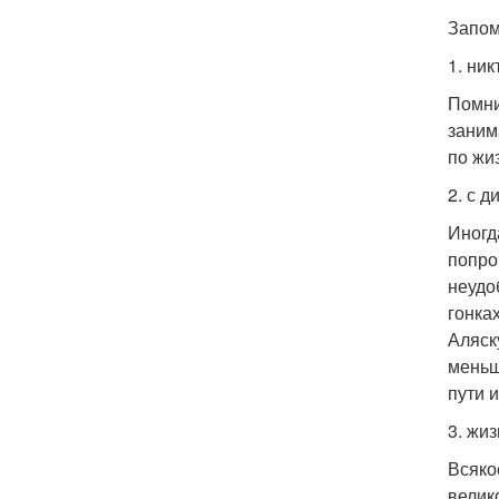
Запом
1. ни
Помни
заним
по жи
2. с 
Иногда
попро
неудо
гонка
Аляск
меньш
пути 
3. жи
Всяко
велик