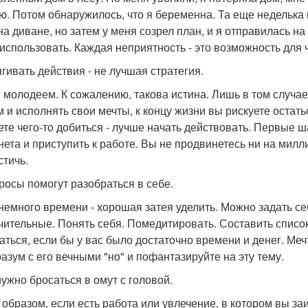
ю. Потом обнаружилось, что я беременна. Та еще неделька 
на диване, но затем у меня созрел план, и я отправилась н
 использовать. Каждая неприятность - это возможность для 
ягивать действия - не лучшая стратегия.
 молодеем. К сожалению, такова истина. Лишь в том случае
м и исполнять свои мечты, к концу жизни вы рискуете остать
ете чего-то добиться - лучше начать действовать. Первые 
нета и приступить к работе. Вы не продвинетесь ни на милл
стичь.
просы помогут разобраться в себе.
немного времени - хорошая затея уделить. Можно задать с
чительные. Понять себя. Помедитировать. Составить список
аться, если бы у вас было достаточно времени и денег. Меч
разум с его вечными "но" и пофантазируйте на эту тему.
нужно бросаться в омут с головой.
 образом, если есть работа или увлечение, в котором вы з