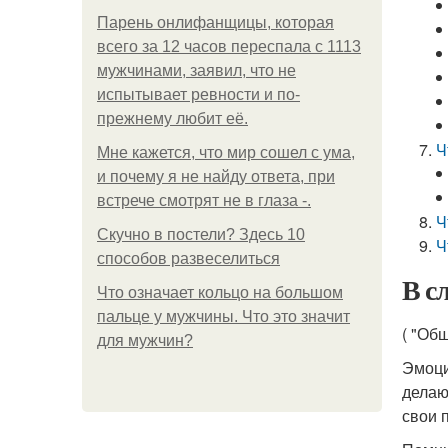
Парень онлифанщицы, которая
всего за 12 часов переспала с 1113
мужчинами, заявил, что не
испытывает ревности и по-
прежнему любит её.
Ч
Мне кажется, что мир сошел с ума,
и почему я не найду ответа, при
встрече смотрят не в глаза -.
Ч
Скучно в постели? Здесь 10
Ч
способов развеселиться
В сл
Что означает кольцо на большом
пальце у мужчины. Что это значит
( "Об
для мужчин?
Эмоци
делаю
свои 