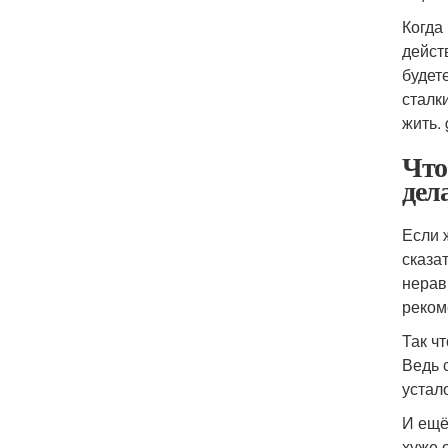
Когда
дейст
будет
сталк
жить. 
Что
дел
Если 
сказа
нерав
реком
Так ч
Ведь 
устал
И ещё
хуже 