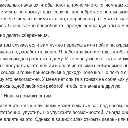
змездных началах, чтобы понять, точно ли это то, чем вам 
е мечты не помогут вам, если вы пренебрежете реальными 
 хочется чем-то заниматься, но, попробовав раз, мы осознае
ось. Очень важно попробовать, прежде чем кардинально ме
жно делать сбережения.
в том случае, если вам нужно переехать или пойти на курсы
ачала подзаработать денег. Я работала долгие годы, чтобы
тляющим для работы на дому. И теперь у меня есть возмож
ы, получать за это деньги и оплачивать ими необходимое об
 собаки и гонки приносили мне доход? Конечно. Но пока я 
му это невозможно. У меня нет опыта в гонках на собачьих у
аюсь одной любимой работой, чтобы оплачивать другую.
а! " Новым возможностям.
изменить жизнь к лучшему может лежать у вас под носом, но
етственно, упустить. Не упускайте возможностей. Иногда о
е влиять на это. Однако в ваших силах открыть дверь - или 