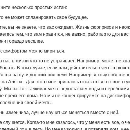
ните несколько простых истин:
кто не может спланировать свое будущее.
те, вы не знаете, что вас ожидает. Жизнь сюрпризов и нео
аетесь тем, что вам нравится, не важно, работа это для вас
зни гораздо веселее.
дискомфортом можно мириться.
 нас в жизни что-то не устраивает. Например, может не хват
бовать. В том случае, если вам действительно чего-то хоче
бства на пути достижения цели. Например, я хочу собствен
х на Аляске. Для этого мне пришлось отказаться от своего у
у. Мы часто сталкиваемся с недостатком воды и перебоями 
е прежнего дома. Но мы не концентрируемся на дискомфорт
исполнения своей мечты.
знь изменчива, лучше научиться меняться вместе с ней.
е случается. Когда-то мне казалось, что у меня есть все, о 
олепный дом в лесу. Но меня уволили, я потеряла дом, мне с