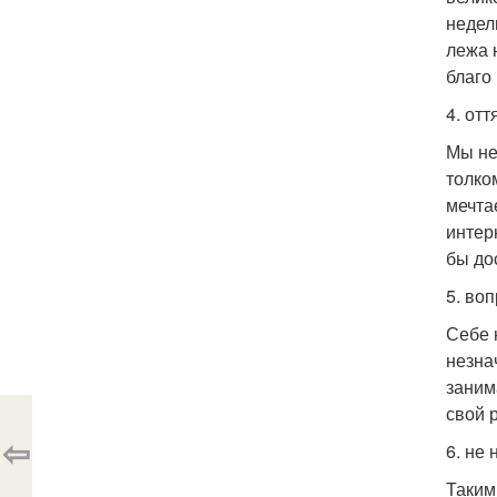
недел
лежа 
благо
4. отт
Мы не
толко
мечта
интер
бы до
5. во
Себе 
незна
заним
свой 
⇦
6. не 
Таким