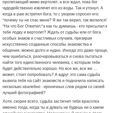
пролетающий мимо вертолет, а все ждал, пока бог
чудодейственно извлечет его из воды. Так и утонул. А
когда в раю встретил бога, то с укором спросил его:
"почему ты не спас меня? Я же так верил, так молился!
"На что Бог Ответил:"а как ты думаешь - кто присылал к
тебе лодку и вертолет? Ждать от судьбы или от бога
особых знаков и счастливых случаев, презирая
искусственно созданные способы знакомства и
общения, можно долго и нудно. Иногда это даже проще,
чем ошибаться, разочаровываться и снова пытаться
найти того единственного человека, с которым тебе
будет действительно хорошо. Но все же, все же …
может, стоит попробовать? А вдруг это сама судьба
вывела тебя на сайт знакомств и подначила написать
несколько хвалебно - ироничных слов рядом со своей
лучшей фотографией?
Хотя, скорее всего, судьба застигнет тебя врасплох
именно тогда, когда ты и думать не будешь ни о каком