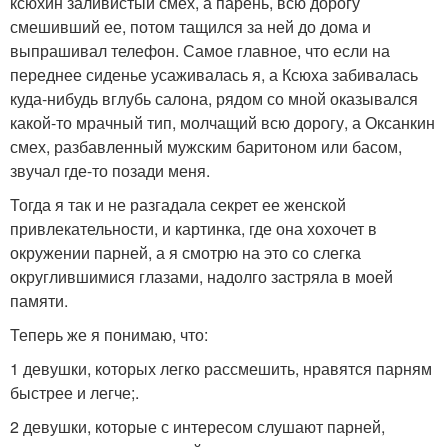
ксюхин заливистый смех, а парень, всю дорогу
смешивший ее, потом тащился за ней до дома и
выпрашивал телефон. Самое главное, что если на
переднее сиденье усаживалась я, а Ксюха забивалась
куда-нибудь вглубь салона, рядом со мной оказывался
какой-то мрачный тип, молчащий всю дорогу, а Оксанкин
смех, разбавленный мужским баритоном или басом,
звучал где-то позади меня.
Тогда я так и не разгадала секрет ее женской
привлекательности, и картинка, где она хохочет в
окружении парней, а я смотрю на это со слегка
округлившимися глазами, надолго застряла в моей
памяти.
Теперь же я понимаю, что:
1 девушки, которых легко рассмешить, нравятся парням
быстрее и легче;.
2 девушки, которые с интересом слушают парней,