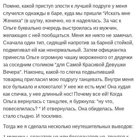
Помню, какой приступ злости к лучшей подруге у меня
случился однажды в баре, куда мы пришли "Искать мне
Жениха" (в шутку, конечно, но я надеялась. За час к
Ольге буквально очередь выстроилась из мужчин,
желающих с ней пообщаться. Меня же никто не замечал.
Сначала один тип, сидящий напротив за барной стойкой,
подмигивал ей как ненормальный. Затем официантка
принесла Ольге огромную чашку мороженого от дядечки
за соседним столиком "для Самой Красивой Девушки
Вечера". Наконец, какой-то слегка подвыпивший
товарищ пригласил мою подругу танцевать. Внутри меня
все булькало и клокотало! У нее же есть муж! Она худая
как спичка, у нее длинный нос! Почему все ей! Когда
Ольга вернулась с танцулек, я буркнула: "ну что,
повеселилась? " И отвернулась. Она обиделась. Мне
стало стыдно. И тоскливо.
Тогда же я сделала несколько неутешительных выводов:
1 мужчины, сознательно или бессознательно, тянутся к