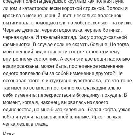
средней полноты девушка с круглым как полная луна
лицом и катастрофически короткой стрижкой. Волосы я
красила в иссиня-черный цвет, несколько волосинок
вытягивала с помощью геля на лоб, несколько - на виски.
Черные джинсы, черная водолазка, черные ботинки,
черная сумка. И тяжелый взгляд. Как у ортодоксальной
феминистки. В случае если не сказать больше. Но тогда
мой внешний вид в точности соответствовал моему
внутреннему состоянию. А если эти две вещи настолько
взаимосвязаны, может быть, постепенное изменение
одного повлекло бы за собой изменение другого? Не
осознавая этого, я интуитивно чувствовала, что что-то не
так именно во мне, и постоянно хотела кардинально
себя изменить: перекраситься в блондинку, похудеть. В
момент, когда я, наконец, вырвалась из своего
одиночества, на мне была кипельно - белая кофта, узкая
юбка и туфли на высоченной шпильке. Ярко - рыжая
челка лезла в глаза.
Итак: