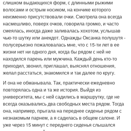
слишком выдающихся форм, с длинными рыжими
волосами и острым носиком, на кончике которого
неизменно присутствовали очки. Смотрела она всегда
насмешливо, поверх очков, говорила громко, и часто
смеялась, иногда даже заливалась хохотом, услышав
чью-то шутку или анекдот. Однажды Оксанка полушутя -
полусерьезно пожаловалась мне, что с 15-ти лет в ее
жизни нет ни одного дня, когда бы рядом с ней не
находился парень или мужчина. Каждый день кто-то
приходил, звонил, приглашал, выяснял отношения,
желал расстаться, знакомился и так далее по кругу.
И она не обманывала. Так, практически ежедневно
повторялась одна и та же история. Выйдя из
университета, мы с ней садились в маршрутку, где не
всегда оказывались два свободных места рядом. Тогда
она, например, прыгала на переднее сиденье рядом с
незнакомым парнем, а я садилась в общем салоне. И
уже через 15 минут с переднего сиденья слышался