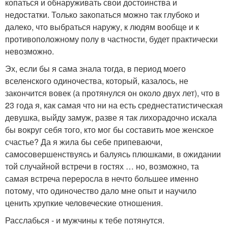
копаться и обнаруживать свои достоинства и
недостатки. Только закопаться можно так глубоко и
далеко, что выбраться наружу, к людям вообще и к
противоположному полу в частности, будет практически
невозможно.
Эх, если бы я сама знала тогда, в период моего
вселенского одиночества, который, казалось, не
закончится вовек (а протянулся он около двух лет), что в
23 года я, как самая что ни на есть среднестатистическая
девушка, выйду замуж, разве я так лихорадочно искала
бы вокруг себя того, кто мог бы составить мое женское
счастье? Да я жила бы себе припеваючи,
самосовершенствуясь и балуясь плюшками, в ожидании
той случайной встречи в гостях … но, возможно, та
самая встреча переросла в нечто большее именно
потому, что одиночество дало мне опыт и научило
ценить хрупкие человеческие отношения.
Расслабься - и мужчины к тебе потянутся.