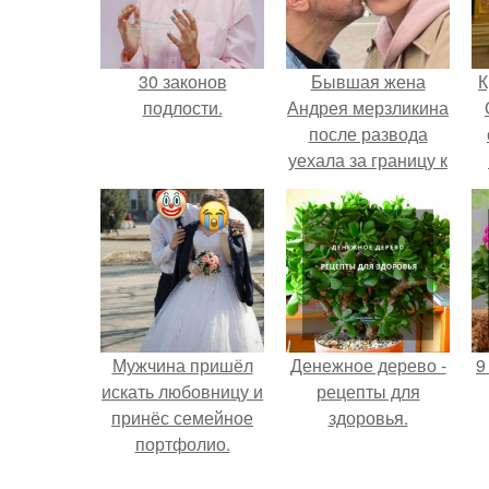
30 законов
Бывшая жена
К
подлости.
Андрея мерзликина
после развода
уехала за границу к
новому избраннику
оставив детей.
Мужчина пришёл
Денежное дерево -
9
искать любовницу и
рецепты для
принёс семейное
здоровья.
портфолио.