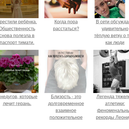
рестили ребёнка.
Когда пора
В cети обсужд
Общественность
расстаться?
удивительно
снова полезла в
тёплую ветку о 
паспорт тимати.
как люди
адаптируются
новым реалия
 недугов, которые
Близocть - это
Легенда тяжел
лечит герань.
долговременное
атлетики:
взаимное
феноменальн
положительное
рекорды Леони
эмоциональное
Тараненко.