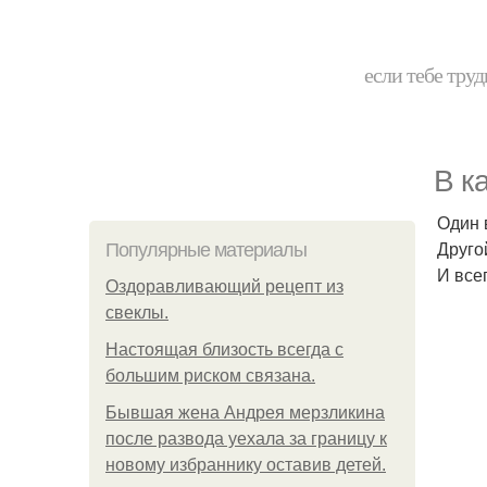
если тебе труд
В к
Один в
Друго
Популярные материалы
И все
Оздоравливающий рецепт из
свеклы.
Hacтоящая близость всегда с
большим риском связана.
Бывшая жена Андрея мерзликина
после развода уехала за границу к
новому избраннику оставив детей.