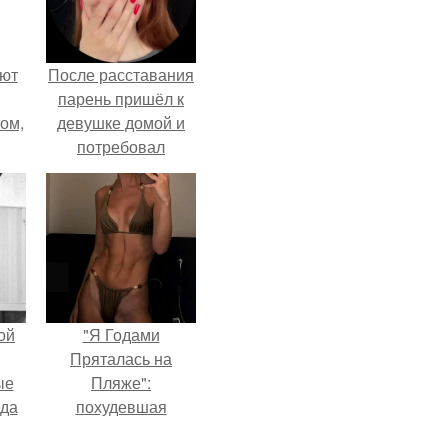
ают
После расставания
парень пришёл к
том,
девушке домой и
потребовал
 к
вернуть всё, что
м.
когда-либо ей
дарил.
ой
"Я Годами
Пряталась на
ые
Пляже":
да
похудевшая
невестка Валерии