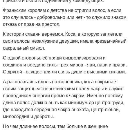
приказы и были в подчинении у командующих.
Франкским королям с детства не стригли волос, а если
это случалось - добровольно или нет - то служило знаком
отказа от прав на престол.
К истории славян вернемся. Коса, в которую заплетали
свои волосы незамужние девушки, имела чрезвычайный
сакральный смысл.
С одной стороны, её пряди символизировали и
соединяли воедино силы трех миров - яви, нави и прави.
С другой - осуществляли связь души с высшими силами.
А располагаясь вдоль позвоночника, коса покрывает
своим защитным энергетическим полем чакры и служит
проводником энергии прямо к чакрам. Именно поэтому
длина волос должна быть как минимум до центра груди,
где находится сердечная чакра анахата, центр любви,
милосердия и доброты.
Но чем длиннее волосы, тем больше в женщине