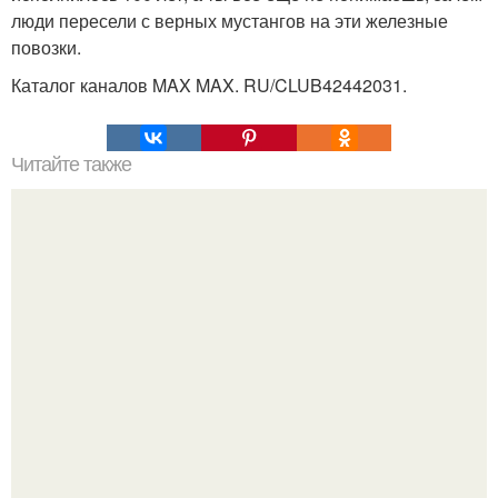
люди пересели с верных мустангов на эти железные
повозки.
Каталог каналов MAX MAX. RU/CLUB42442031.
Читайте также
Йога для остеохондроза шейного отдела позвоночника:
безопасность и эффективность