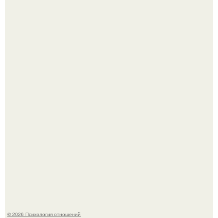
Бывшая жена Андрея мерзликина после развода уехала
за границу к новому избраннику оставив детей.
Крестили ребёнка. Общественность снова полезла в
паспорт тимати.
© 2026 Психология отношений