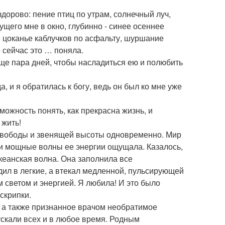
здорово: пение птиц по утрам, солнечный луч,
ущего мне в окно, глубинно - синее осеннее
цоканье каблучков по асфальту, шуршание
 сейчас это … поняла.
ь еще пара дней, чтобы насладиться ею и полюбить
и я обратилась к богу, ведь он был ко мне уже
озможность понять, как прекрасна жизнь, и
 жить!
 свободы и звенящей высоты одновременно. Мир
ти мощные волны ее энергии ощущала. Казалось,
океанская волна. Она заполнила все
дил в легкие, а втекал медленной, пульсирующей
м светом и энергией. Я любила! И это было
скрипки.
, а также признанное врачом необратимое
скали всех и в любое время. Родным