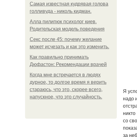
Самая известная кудрявая голова
голливуда - николь кидман.
Алла пилипюк психолог киев.
Родительская модель поведения
Секс после 45: почему желание
может исчезать и как это изменить.
Как правильно принимать
Дюфастон: Рекомендации врачей
Когда мне встречается в людях
дурное, то долгое время я верить
стараюсь, что это, скорее всего,
Я усп
напускное, что это случайность.
надо 
отстр
никто
со св
показ
за не