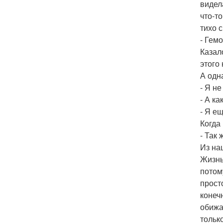
видел
что-т
тихо с
- Гем
Казал
этого 
А одн
- Я н
- А ка
- Я е
Когда
- Так 
Из на
Жизнь
потом
прост
конеч
обижат
тольк