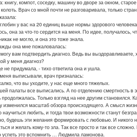
а: книгу, компот, соседку, машину во дворе за окном, стар
о колоть. Врач со мной почти не разговаривала, только стра
казала:
оглобин у вас на 20 единиц выше нормы здорового человека
ось, она за что-то сердится на меня. По идее, получалось, ч
никак не могло, и она это тоже знала.
ажды она мне пожаловалась:
е могу вам подтвердить диагноз. Ведь вы выздоравливаете, х
кой у меня диагноз?
ще не придумала, - тихо ответила она и ушла.
 меня выписывали, врач призналась:
жалко, что вы уходите, у нас еще много тяжелых.
шей палаты все выписались. А по отделению смертность в э
 продолжалась. Только взгляд на нее другим становился. Ка
у изменился масштаб обзора происходящего. А смысл жизн
о научиться любить, и тогда твои возможности станут безгра
но, будешь эти желания формировать с любовью. И никого 
ься и желать кому-то зла. Так все просто и так все сложно.
о успеть это вспомнить … Людмила ламонова.