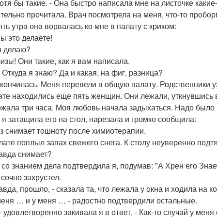
 хотя бы такие. - Она быстро написала мне на листочке какие
тельно прочитала. Врач посмотрела на меня, что-то пробор
ять утра она ворвалась ко мне в палату с криком:
вы это делаете!
 я делаю?
изы! Они такие, как я вам написала.
а! Откуда я знаю? Да и какая, на фиг, разница?
кончилась. Меня перевели в общую палату. Родственники у
ате находились еще пять женщин. Они лежали, уткнувшись в
жала три часа. Моя любовь начала задыхаться. Надо было ч
, я затащила его на стол, нарезала и громко сообщила:
уз снимает тошноту после химиотерапии.
лате поплыл запах свежего снега. К столу неуверенно подт
равда снимает?
 - со знанием дела подтвердила я, подумав: "А Хрен его Знае
 сочно захрустел.
авда, прошло, - сказала та, что лежала у окна и ходила на к
 меня … и у меня … - радостно подтвердили остальные.
 - удовлетворенно закивала я в ответ. - Как-то случай у ме