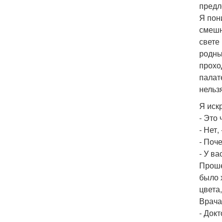
предл
Я пон
смешн
свете
родны
прохо
палате
нельз
Я иск
- Это 
- Нет,
- Поч
- У ва
Проше
было 
цвета
Врача
- Док