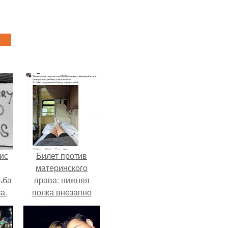
ис
Билет против
материнского
ьба
права: нижняя
а.
полка внезапно
нашла законного
владельца.