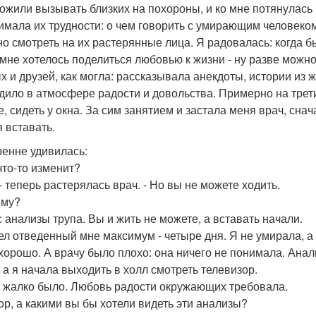
ожили вызывать близких на похороны, и ко мне потянулась
имала их трудности: о чем говорить с умирающим человеком
о смотреть на их растерянные лица. Я радовалась: когда бы
 мне хотелось поделиться любовью к жизни - ну разве можно
х и друзей, как могла: рассказывала анекдоты, истории из ж
дило в атмосфере радости и довольства. Примерно на трети
, сидеть у окна. За сим занятием и застала меня врач, снач
я вставать.
ренне удивилась:
что-то изменит?
 - теперь растерялась врач. - Но вы не можете ходить.
ему?
с анализы трупа. Вы и жить не можете, а вставать начали.
л отведенный мне максимум - четыре дня. Я не умирала, а
хорошо. А врачу было плохо: она ничего не понимала. Анал
, а я начала выходить в холл смотреть телевизор.
 жалко было. Любовь радости окружающих требовала.
тор, а какими вы бы хотели видеть эти анализы?