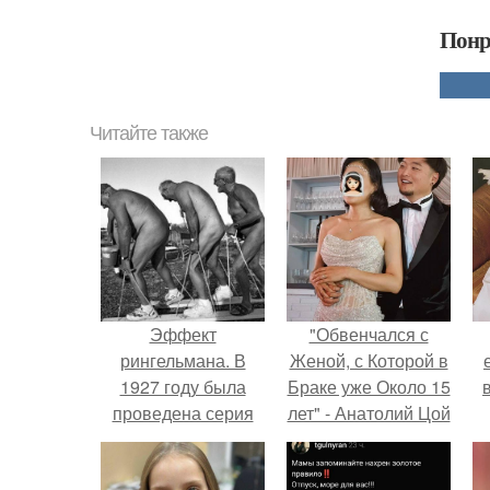
Понр
Читайте также
Эффект
"Обвенчался с
рингельмана. В
Женой, с Которой в
1927 году была
Браке уже Около 15
проведена серия
лет" - Анатолий Цой
очень любопытных
удивил
экспериментов,
поклонников