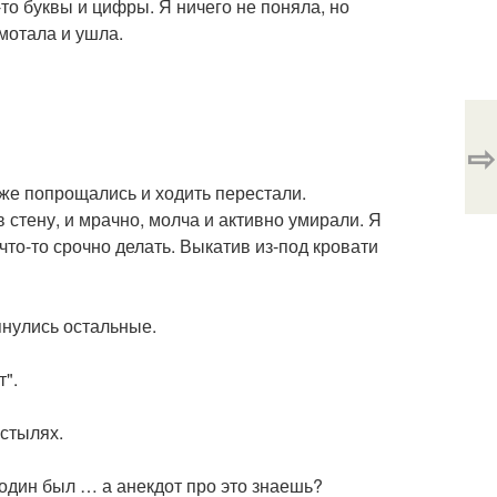
-то буквы и цифры. Я ничего не поняла, но
мотала и ушла.
⇨
же попрощались и ходить перестали.
 стену, и мрачно, молча и активно умирали. Я
то-то срочно делать. Выкатив из-под кровати
янулись остальные.
т".
остылях.
ня один был … а анекдот про это знаешь?