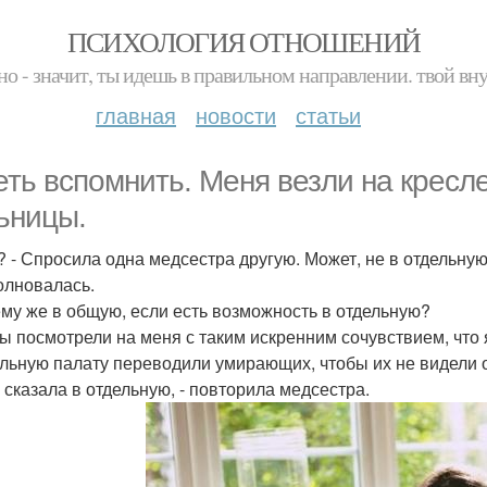
ПСИХОЛОГИЯ ОТНОШЕНИЙ
но - значит, ты идешь в правильном направлении. твой вн
главная
новости
статьи
еть вспомнить. Меня везли на кресл
ьницы.
а? - Спросила одна медсестра другую. Может, не в отдельну
олновалась.
ему же в общую, если есть возможность в отдельную?
ы посмотрели на меня с таким искренним сочувствием, что я
ельную палату переводили умирающих, чтобы их не видели 
ч сказала в отдельную, - повторила медсестра.