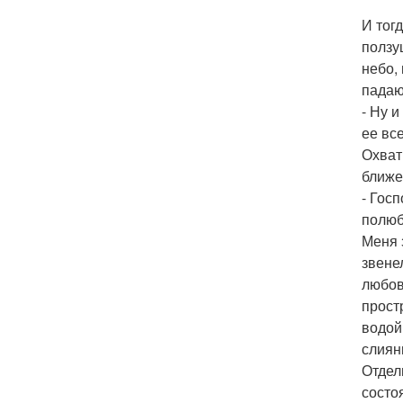
И тог
ползу
небо,
падаю
- Ну и
ее вс
Охват
ближе
- Госп
полюб
Меня 
звене
любов
прост
водой
слиян
Отдел
состо