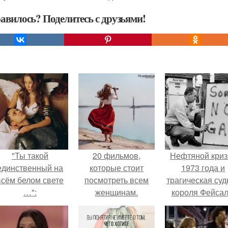
авилось? Поделитесь с друзьями!
"Ты такой
20 фильмов,
Нефтяной криз
единственный на
которые стоит
1973 года и
всём белом свете
посмотреть всем
трагическая суд
…":
женщинам.
короля Фейсал