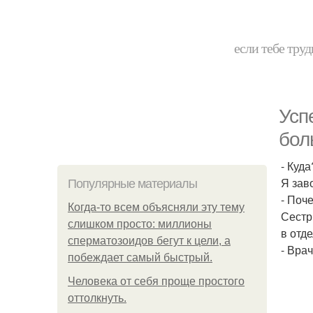
если тебе труд
Усп
бол
- Куд
Я зав
Популярные материалы
- Поч
Когда-то всем объясняли эту тему
Сестр
слишком просто: миллионы
в отд
сперматозоидов бегут к цели, а
- Вра
побеждает самый быстрый.
Человека от себя проще простого
оттолкнуть.