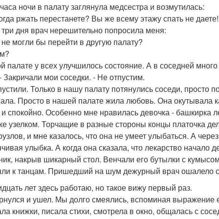
 часа ночи в палату заглянула медсестра и возмутилась:
когда ржать перестанете? Вы же всему этажу спать не даете!
 три дня врач нерешительно попросила меня:
ы не могли бы перейти в другую палату?
ем?
той палате у всех улучшилось состояние. А в соседней много
 - Закричали мои соседки. - Не отпустим.
пустили. Только в нашу палату потянулись соседи, просто по
ала. Просто в нашей палате жила любовь. Она окутывала к
 и спокойно. Особенно мне нравилась девочка - башкирка л
ке узелком. Торчащие в разные стороны концы платочка дел
узлов, и мне казалось, что она не умеет улыбаться. А через
нчивая улыбка. А когда она сказала, что лекарство начало 
ник, накрыв шикарный стол. Венчали его бутылки с кумысом
ли к танцам. Пришедший на шум дежурный врач ошалело см
ридцать лет здесь работаю, но такое вижу первый раз.
рнулся и ушел. Мы долго смеялись, вспоминая выражение 
ала книжки, писала стихи, смотрела в окно, общалась с сосе