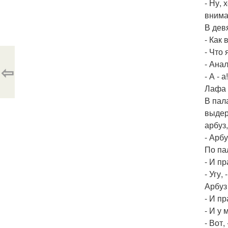
- Ну,
внима
В дев
- Как 
- Что
- Анал
⇦
- А - 
Лафа 
В пал
выдер
арбуз
- Арб
По па
- И п
- Угу,
Арбуз
- И пр
- И у
- Вот,