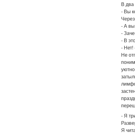
В два
- Вы 
Через
- А в
- Зач
- В э
- Нет!
Не от
поним
уютно
затыл
лимфо
засте
празд
переш
- Я т
Разве
Я чит