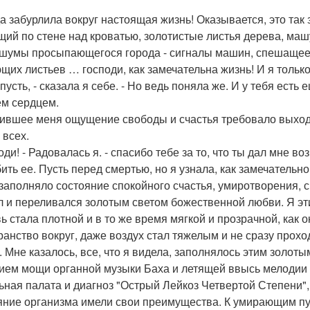
да забурлила вокруг настоящая жизнь! Оказывается, это так 
щий по стене над кроватью, золотистые листья дерева, маш
 шумы просыпающегося города - сигналы машин, спешащее 
щих листьев … господи, как замечательна жизнь! И я только
 пусть, - сказала я себе. - Но ведь поняла же. И у тебя ест
ем сердцем.
ившее меня ощущение свободы и счастья требовало выхода, 
 всех.
оди! - Радовалась я. - спасибо тебе за то, что ты дал мне в
ить ее. Пусть перед смертью, но я узнала, как замечательно
заполняло состояние спокойного счастья, умиротворения,
л и переливался золотым светом божественной любви. Я э
ь стала плотной и в то же время мягкой и прозрачной, как 
ранство вокруг, даже воздух стал тяжелым и не сразу прохо
. Мне казалось, все, что я видела, заполнялось этим золоты
ием мощи органной музыки Баха и летящей ввысь мелодии 
ьная палата и диагноз "Острый Лейкоз Четвертой Степени"
яние организма имели свои преимущества. К умирающим пу