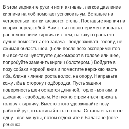
В этом варианте руки и ноги активны, легкое давление
кирпича на лоб помогает успокоить ум. Встаньте на
четвереньки, пятки касаются стены. Поставьте кирпич на
коврик перед собой. Вам стоит поэкспериментировать с
расположением кирпича и с тем, на какую грань его
лучше поместить: его задача - поддерживать голову, не
сжимая область шеи. (Если после всех экспериментов
вы все-таки чувствуете дискомфорт в голове или шее,
попробуйте заменить кирпич болстером. ) Войдите в
позу собаки мордой вниз и поместите верхнюю часть
лба, ближе к линии роста волос, на опору. Направьте
кожу лба в сторону подбородка. Пусть задняя
поверхность шеи остается длинной, горло - мягким, а
дыхание - свободным. Не нужно стремиться прижать
голову к кирпичу. Вместо этого удерживайте позу
работой рук, отталкивайтесь от пола. Останьтесь в позе
одну - две минуты, потом отдохните в Баласане (позе
ребенка.