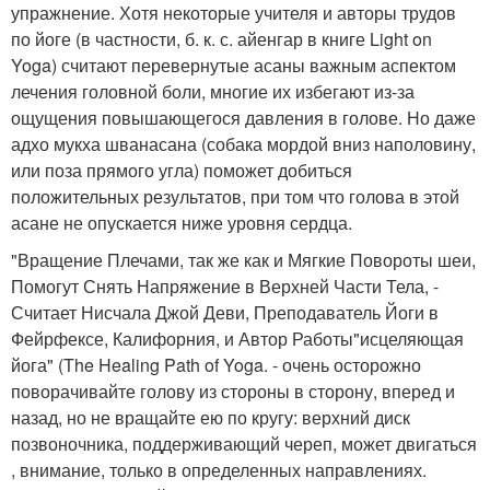
упражнение. Хотя некоторые учителя и авторы трудов
по йоге (в частности, б. к. с. айенгар в книге Light on
Yoga) считают перевернутые асаны важным аспектом
лечения головной боли, многие их избегают из-за
ощущения повышающегося давления в голове. Но даже
адхо мукха шванасана (собака мордой вниз наполовину,
или поза прямого угла) поможет добиться
положительных результатов, при том что голова в этой
асане не опускается ниже уровня сердца.
"Вращение Плечами, так же как и Мягкие Повороты шеи,
Помогут Снять Напряжение в Верхней Части Тела, -
Считает Нисчала Джой Деви, Преподаватель Йоги в
Фейрфексе, Калифорния, и Автор Работы"исцеляющая
йога" (The Healing Path of Yoga. - очень осторожно
поворачивайте голову из стороны в сторону, вперед и
назад, но не вращайте ею по кругу: верхний диск
позвоночника, поддерживающий череп, может двигаться
, внимание, только в определенных направлениях.