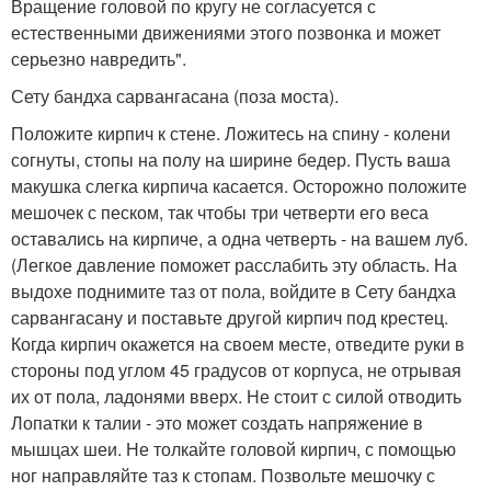
Вращение головой по кругу не согласуется с
естественными движениями этого позвонка и может
серьезно навредить".
Сету бандха сарвангасана (поза моста).
Положите кирпич к стене. Ложитесь на спину - колени
согнуты, стопы на полу на ширине бедер. Пусть ваша
макушка слегка кирпича касается. Осторожно положите
мешочек с песком, так чтобы три четверти его веса
оставались на кирпиче, а одна четверть - на вашем луб.
(Легкое давление поможет расслабить эту область. На
выдохе поднимите таз от пола, войдите в Сету бандха
сарвангасану и поставьте другой кирпич под крестец.
Когда кирпич окажется на своем месте, отведите руки в
стороны под углом 45 градусов от корпуса, не отрывая
их от пола, ладонями вверх. Не стоит с силой отводить
Лопатки к талии - это может создать напряжение в
мышцах шеи. Не толкайте головой кирпич, с помощью
ног направляйте таз к стопам. Позвольте мешочку с