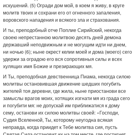
искушений. (5) Огради дом мой, в коем я живу, в круге
молитв твоих и сохрани его от огненного запаления,
воровского нападения и всякого зла и страхования.
И ты, преподобный отче Поплие Сирийский, некогда
своею непрестанною молитвою десять дней демона
державший неподвижным и не могущим идти ни днем,
ни ночью (6); ныне окрест келии моей и дома (моего) сего
удержи за оградою его вся сопротивныя силы и всех
хулящих имя Божие и презирающих мя.
И Ты, преподобная девственница Пиама, некогда силою
молитвы остановившая движение шедших погубить
жителей тоя деревни, где жила, ныне приостанови все
замыслы врагов моих, хотящих изгнати мя из града сего
и погубити мя: не допускай им приближатися к дому
сему, останови их силою молитвы своей: «Господи,
Судия Вселенной, Ты, которому неугодна всякая
неправда, когда приидет к Тебе молитва сия, пусть
Святая Сила остановит их на том месте, где постигнет