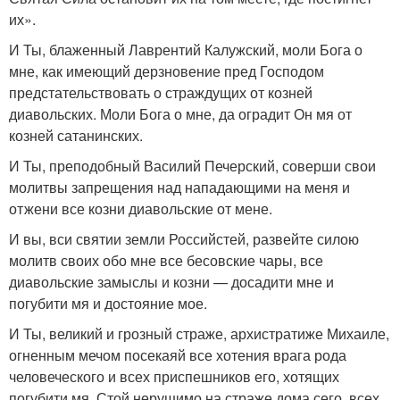
их».
И Ты, блаженный Лаврентий Калужский, моли Бога о
мне, как имеющий дерзновение пред Господом
предстательствовать о страждущих от козней
диавольских. Моли Бога о мне, да оградит Он мя от
козней сатанинских.
И Ты, преподобный Василий Печерский, соверши свои
молитвы запрещения над нападающими на меня и
отжени все козни диавольские от мене.
И вы, вси святии земли Российстей, развейте силою
молитв своих обо мне все бесовские чары, все
диавольские замыслы и козни — досадити мне и
погубити мя и достояние мое.
И Ты, великий и грозный страже, архистратиже Михаиле,
огненным мечом посекаяй все хотения врага рода
человеческого и всех приспешников его, хотящих
погубити мя. Стой нерушимо на страже дома сего, всех