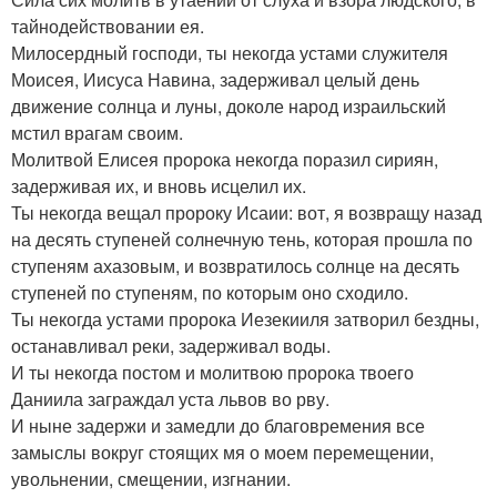
тайнодействовании ея.
Милосердный господи, ты некогда устами служителя
Моисея, Иисуса Навина, задерживал целый день
движение солнца и луны, доколе народ израильский
мстил врагам своим.
Молитвой Елисея пророка некогда поразил сириян,
задерживая их, и вновь исцелил их.
Ты некогда вещал пророку Исаии: вот, я возвращу назад
на десять ступеней солнечную тень, которая прошла по
ступеням ахазовым, и возвратилось солнце на десять
ступеней по ступеням, по которым оно сходило.
Ты некогда устами пророка Иезекииля затворил бездны,
останавливал реки, задерживал воды.
И ты некогда постом и молитвою пророка твоего
Даниила заграждал уста львов во рву.
И ныне задержи и замедли до благовремения все
замыслы вокруг стоящих мя о моем перемещении,
увольнении, смещении, изгнании.