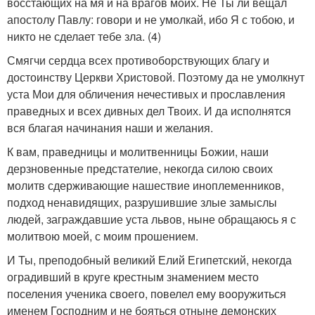
восстающих на мя и на врагов моих. Не Ты ли вещал
апостолу Павлу: говори и не умолкай, ибо Я с тобою, и
никто не сделает тебе зла. (4)
Смягчи сердца всех противоборствующих благу и
достоинству Церкви Христовой. Поэтому да не умолкнут
уста Мои для обличения нечестивых и прославления
праведных и всех дивных дел Твоих. И да исполнятся
вся благая начинания наши и желания.
К вам, праведницы и молитвенницы Божии, наши
дерзновенные предстателие, некогда силою своих
молитв сдерживающие нашествие иноплеменников,
подход ненавидящих, разрушившие злые замыслы
людей, заграждавшие уста львов, ныне обращаюсь я с
молитвою моей, с моим прошением.
И Ты, преподобный великий Елий Египетский, некогда
оградивший в круге крестным знамением место
поселения ученика своего, повелел ему вооружиться
именем Господним и не бояться отныне демонских