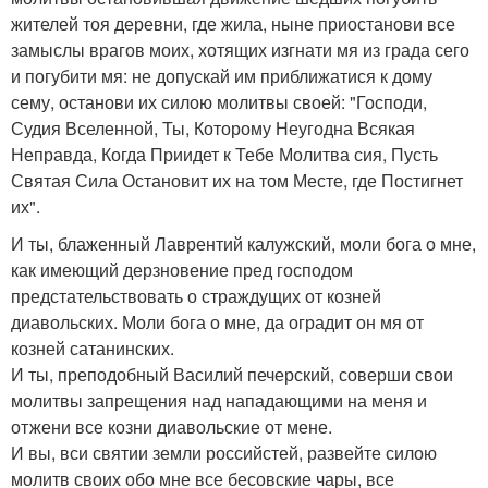
жителей тоя деревни, где жила, ныне приостанови все
замыслы врагов моих, хотящих изгнати мя из града сего
и погубити мя: не допускай им приближатися к дому
сему, останови их силою молитвы своей: "Господи,
Судия Вселенной, Ты, Которому Неугодна Всякая
Неправда, Когда Приидет к Тебе Молитва сия, Пусть
Святая Сила Остановит их на том Месте, где Постигнет
их".
И ты, блаженный Лаврентий калужский, моли бога о мне,
как имеющий дерзновение пред господом
предстательствовать о страждущих от козней
диавольских. Моли бога о мне, да оградит он мя от
козней сатанинских.
И ты, преподобный Василий печерский, соверши свои
молитвы запрещения над нападающими на меня и
отжени все козни диавольские от мене.
И вы, вси святии земли российстей, развейте силою
молитв своих обо мне все бесовские чары, все