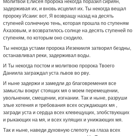
Молитвой Елисея пророка некогда поразил сириян,
задерживая их, и вновь исцелил их. Ты некогда вещал
пророку Исаии: вот, Я возвращу назад на десять
ступеней солнечную тень, которая прошла по ступеням
Ахазовым, и возвратилось солнце на десять ступеней по
ступеням, по которым оно сходило.
Ты некогда устами пророка Иезекииля затворил бездны,
останавливал реки, задерживал воды.
И Ты некогда постом и молитвою пророка Твоего
Даниила заграждал уста львов во рву.
И ныне задержи и замедли до благовремения все
замыслы вокруг стоящих мя о моем перемещении,
увольнении, смещении, изгнании. Так и ныне, разруши
злые хотения и требования всех осуждающих мя ,
загради уста и сердца всех клевещущих, злобствующих
и рыкающих на мя, и всех хулящих и унижающих мя.
Так и ныне, наведи духовную слепоту на глаза всех