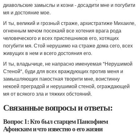
диавольские замыслы и козни - досадити мне и погубити
мя и достояние мое.
И ты, великий и грозный страже, архистратиже Михаиле,
огненным мечом посекаяй все хотения врага рода
человеческого и всех приспешников его, хотящих
погубити мя. Стой нерушимо на страже дома сего, всех
живущих в нем и всего достояния его.
И ты, владычице, не напрасно именуемая "Нерушимой
Стеной", буди для всех враждующих против меня и
замышляющих пакостная творити мне, воистинну
некоей преградой и нерушимой стеной, ограждающей
мя от всякого зла и тяжких обстояний.
Связанные вопросы и ответы:
Вопрос 1: Кто был старцем Пансофием
Афонским и что известно о его жизни