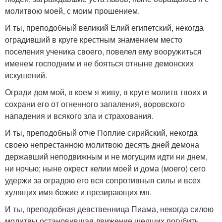
молитвою моей, с моим прошением.
И ты, преподобный великий Елий египетский, некогда
оградивший в круге крестным знамением место
поселения ученика своего, повелел ему вооружиться
именем господним и не бояться отныне демонских
искушений.
Огради дом мой, в коем я живу, в круге молитв твоих и
сохрани его от огненного запаления, воровского
нападения и всякого зла и страхования.
И ты, преподобный отче Поплие сирийский, некогда
своею непрестанною молитвою десять дней демона
державший неподвижным и не могущим идти ни днем,
ни ночью; ныне окрест келии моей и дома (моего) сего
удержи за оградою его вся сопротивныя силы и всех
хулящих имя божие и презирающих мя.
И ты, преподобная девственница Пиама, некогда силою
молитвы остановившая движение шедших погубить