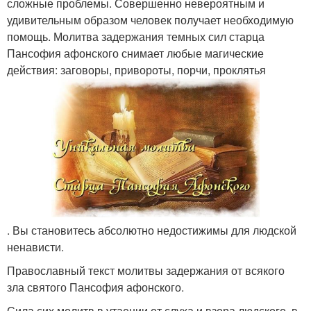
сложные проблемы. Совершенно невероятным и
удивительным образом человек получает необходимую
помощь. Молитва задержания темных сил старца
Пансофия афонского снимает любые магические
действия: заговоры, привороты, порчи, проклятья
. Вы становитесь абсолютно недостижимы для людской
ненависти.
Православный текст молитвы задержания от всякого
зла святого Пансофия афонского.
Сила сих молитв в утаении от слуха и взора людского, в