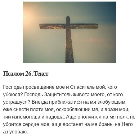
Псалом 26. Текст
Господь просвещение мое и Спаситель мой, кого
убоюся? Господь Защититель живота моего, от кого
устрашуся? Внегда приближатися на мя злобующым,
еже снести плоти моя, оскорбляюшии мя, и врази мои,
тии изнемогоша и падоша. Аще ополчится на мя полк, не
убоится сердце мое, аще востанет на мя брань, на Него
аз уповаю.