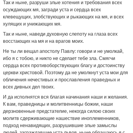
Так и ныне, разруши злые хотения и требования всех
осуждающих мя, загради уста и сердца всех
клевещущих, злобствующих и рыкающих на мя, и всех
хулящих и унижающих мя.
Так и ныне, наведи духовную слепоту на глаза всех
восстающих на мя и на врагов моих.
Не ты ли вещал апостолу Павлу: говори и не умолкай,
ибо я с тобою, и никто не сделает тебе зла. Смягчи
сердца всех противоборствующих благу и достоинству
церкви христовой. Поэтому да не умолкнут уста мои для
обличения нечестивых и прославления праведных и
всех дивных дел твоих.
И да исполнятся вся благая начинания наши и желания.
К вам, праведницы и молитвенницы божии, наши
дерзновенные предстателие, некогда силою своих
молитв сдерживающие нашествие иноплеменников,
подход ненавидящих, разрушившие злые замыслы
людей, заграждавшие уста львов, ныне обращаюсь я с