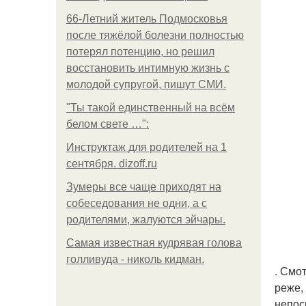
66-Летний житель Подмосковья
после тяжёлой болезни полностью
потерял потенцию, но решил
восстановить интимную жизнь с
молодой супругой, пишут СМИ.
"Ты такой единственный на всём
белом свете …":
Инструктаж для родителей на 1
сентября. dizoff.ru
Зумеры все чаще приходят на
собеседования не одни, а с
родителями, жалуются эйчары.
Самая известная кудрявая голова
голливуда - николь кидман.
. Смо
реже,
непос