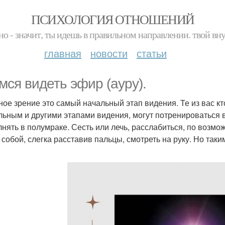
ПСИХОЛОГИЯ ОТНОШЕНИЙ
но - значит, ты идешь в правильном направлении. твой вн
главная
новости
статьи
мся видеть эфир (ауру).
ое зрение это самый начальный этап видения. Те из вас кт
льным и другими этапами видения, могут потренироваться вм
нять в полумраке. Сесть или лечь, расслабиться, по возмож
 собой, слегка расставив пальцы, смотреть на руку. Но таки