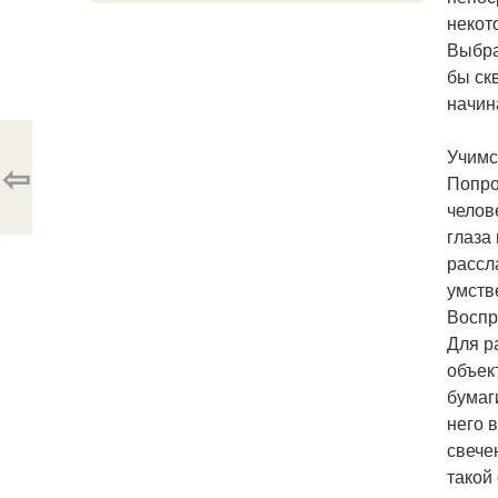
некот
Выбра
бы ск
начин
Учимс
⇦
Попро
челов
глаза
рассл
умств
Воспр
Для р
объек
бумаг
него 
свече
такой