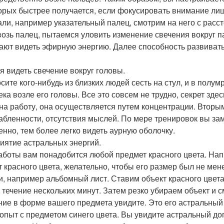
орых быстрее получается, если фокусировать внимание лишь
ли, например указательный палец, смотрим на него с рассто
возь палец, пытаемся уловить изменение свечения вокруг п
ают видеть эфирную энергию. Далее способность развивать
я видеть свечение вокруг головы.
сите кого-нибудь из близких людей сесть на стул, и в полу
ека возле его головы. Все это совсем не трудно, секрет зде
 на работу, она осуществляется путем концентрации. Вторы
абленности, отсутствия мыслей. По мере тренировок вы за
енно, тем более легко видеть аурную оболочку.
иятие астральных энергий.
аботы вам понадобится любой предмет красного цвета. Нап
т красного цвета, желательно, чтобы его размер был не мен
и, например альбомный лист. Ставим объект красного цвета
в течение нескольких минут. Затем резко убираем объект и 
ние в форме вашего предмета увидите. Это его астральный 
 опыт с предметом синего цвета. Вы увидите астральный до