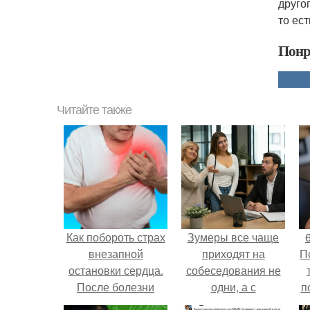
друго
то ест
Понр
Читайте также
Как побороть страх
Зумеры все чаще
внезапной
приходят на
П
остановки сердца.
собеседования не
После болезни
одни, а с
п
боюсь внезапной
родителями,