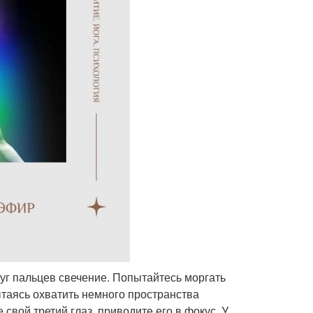
круг пальцев свечение. Попытайтесь моргать
ытаясь охватить немного пространства
свой третий глаз, приводите его в фокус. У