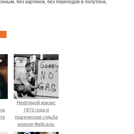
нным, без картинок, без переходов в полутона,
Нефтяной кризис
на
1973 года и
ете
трагическая судьба
короля Фейсала.