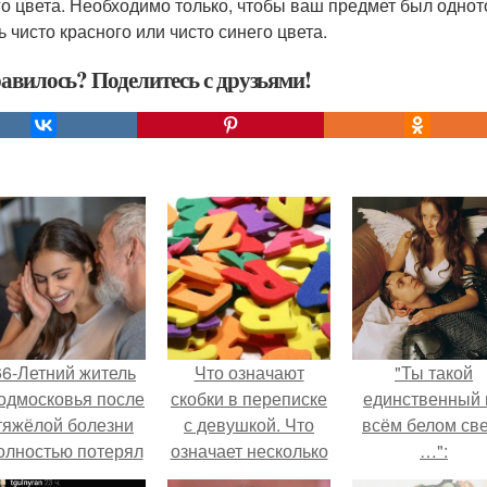
го цвета. Необходимо только, чтобы ваш предмет был одното
ь чисто красного или чисто синего цвета.
авилось? Поделитесь с друзьями!
66-Летний житель
Что означают
"Ты такой
одмосковья после
скобки в переписке
единственный 
тяжёлой болезни
с девушкой. Что
всём белом св
олностью потерял
означает несколько
…":
потенцию, но
полукруглых