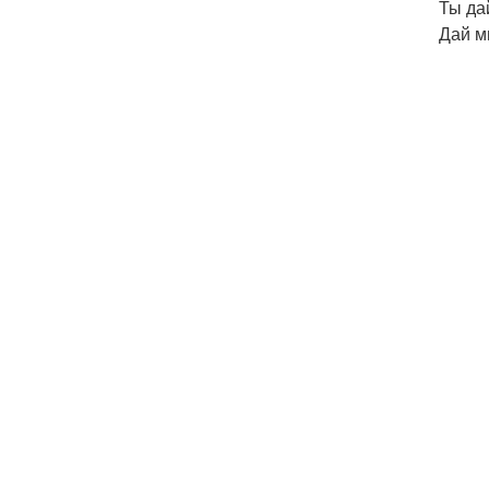
Ты да
Дай м