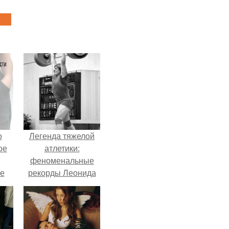
о
Легенда тяжелой
ое
атлетики:
феноменальные
е
рекорды Леонида
ое
Тараненко.
е.