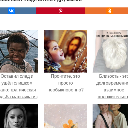
Оставил след и
Прочтите, это
Близocть - эт
ушёл слишком
просто
долговременн
ано: трагическая
необыкновенно?
взаимное
удьба мальчика из
положительно
фильма
эмоциональн
"Максимка".
вовлечение,
взаимодействи