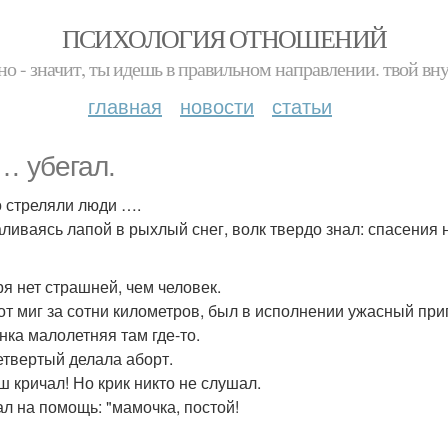
ПСИХОЛОГИЯ ОТНОШЕНИЙ
но - значит, ты идешь в правильном направлении. твой вн
главная
новости
статьи
… убегал.
о стреляли люди ….
ливаясь лапой в рыхлый снег, волк твердо знал: спасения н
ря нет страшней, чем человек.
тот миг за сотни километров, был в исполнении ужасный при
нка малолетняя там где-то.
етвертый делала аборт.
 кричал! Но крик никто не слушал.
ал на помощь: "мамочка, постой!