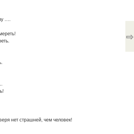
зу ….
⇨
мереть!
еть.
ь.
….
ь!
зверя нет страшней, чем человек!