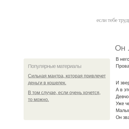
если тебе труд
Он 
В нег
Прова
Популярные материалы
Сильная мантра, которая привлечет
И зве
деньги в кошелек.
А в э
В том случае, если очень хочется,
Девчо
то можно.
Уже ч
Малыш
Он зв