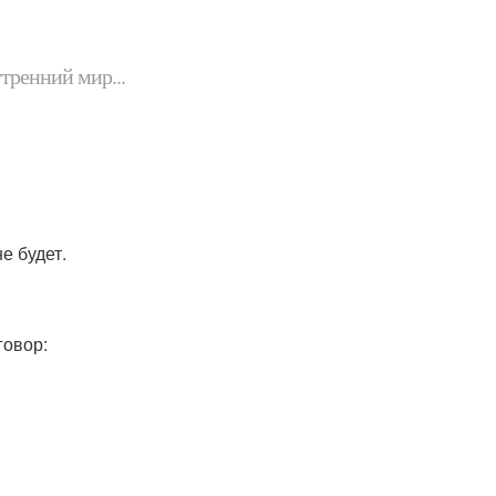
утренний мир...
е будет.
говор: