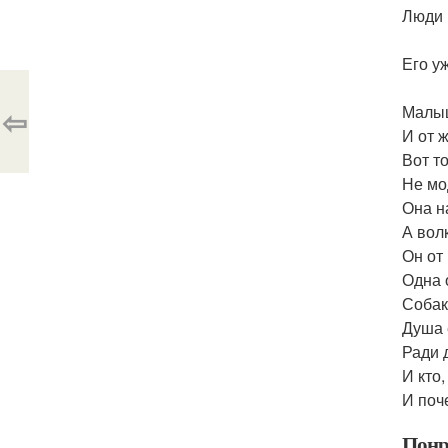
Люди 
Его у
⇦
Малыш
И от 
Вот то
Не мо
Она н
А волк
Он от
Одна 
Собак
Душа 
Ради 
И кто
И поч
Понр