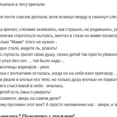
пьяные в лесу кричали.
же почти совсем догнали, волк вскинул морду и смахнул сле
 кричал, слезами заливаясь, как страшно, не родившись, у
железки спрятаться пытаясь, мечтал в глаза он маме посмотр
лько "Маме" этого не нужно -.
дно стало, видите ль, рожать!
а глупость тратит свою душу, своих детей так просто убиват
 упал без сил … так было надо -.
 волчицы варваров - увел.
она с волчатами осталась, когда он на себя взял приговор 
и рвали в клочья его тело, но только душу волчью не порват
его счастливой в небо - мчалась.
детей есть смысл умирать!
, скажите, зверь на самом деле?
ему противен этот век? А просто человечнее нас - звери, и 
авилось? Поделитесь с друзьями!