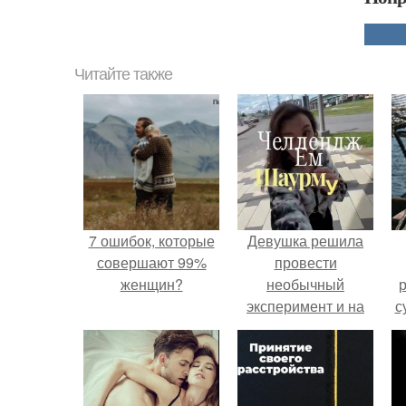
Читайте также
7 ошибок, которые
Девушка решила
совершают 99%
провести
женщин?
необычный
р
эксперимент и на
с
протяжении 30
дней питалась
одной шаурмой.