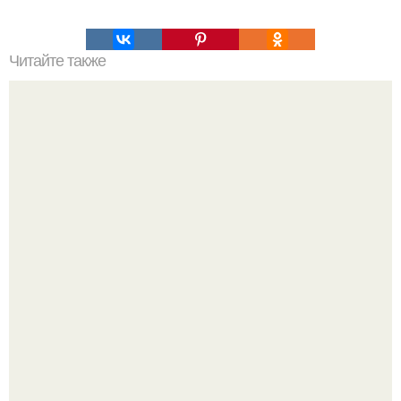
Читайте также
Игры для влюбленных пар на расстоянии. Топ 7 идей
для свидания на расстоянии