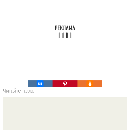
Читайте также