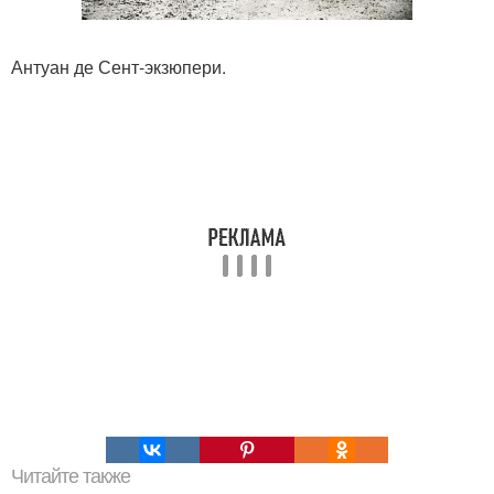
Антуан де Сент-экзюпери.
Читайте также