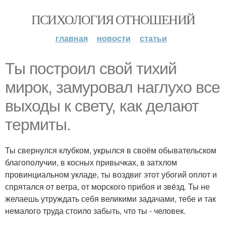
ПСИХОЛОГИЯ ОТНОШЕНИЙ
главная
новости
статьи
Ты построил свой тихий
мирок, замуровал наглухо все
выходы к свету, как делают
термиты.
Ты свернулся клубком, укрылся в своём обывательском
благополучии, в косных привычках, в затхлом
провинциальном укладе, ты воздвиг этот убогий оплот и
спрятался от ветра, от морского прибоя и звёзд. Ты не
желаешь утруждать себя великими задачами, тебе и так
немалого труда стоило забыть, что ты - человек.