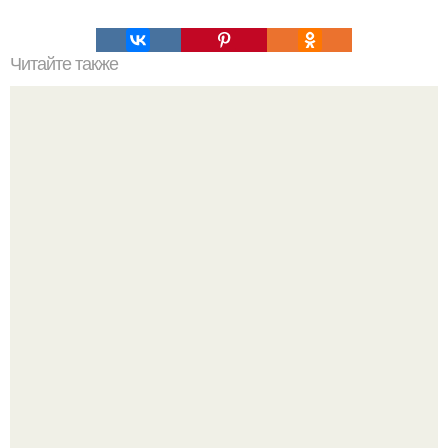
Читайте также
Кто автор весь мир начинается с мамы. Весь мир с мамы
… начинается.