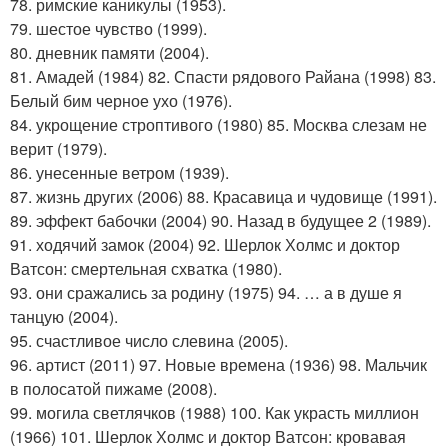
78. римские каникулы (1953).
79. шестое чувство (1999).
80. дневник памяти (2004).
81. Амадей (1984) 82. Спасти рядового Райана (1998) 83.
Белый бим черное ухо (1976).
84. укрощение строптивого (1980) 85. Москва слезам не
верит (1979).
86. унесенные ветром (1939).
87. жизнь других (2006) 88. Красавица и чудовище (1991).
89. эффект бабочки (2004) 90. Назад в будущее 2 (1989).
91. ходячий замок (2004) 92. Шерлок Холмс и доктор
Ватсон: смертельная схватка (1980).
93. они сражались за родину (1975) 94. … а в душе я
танцую (2004).
95. счастливое число слевина (2005).
96. артист (2011) 97. Новые времена (1936) 98. Мальчик
в полосатой пижаме (2008).
99. могила светлячков (1988) 100. Как украсть миллион
(1966) 101. Шерлок Холмс и доктор Ватсон: кровавая