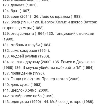
123. девчата (1961).
124. брат (1997).
125. воин (2011) 126. Лицо со шрамом (1983).
127. блеф (1976) 128. Шерлок Холмс и доктор Ватсон:
сокровища Агры (1983).
129. отец солдата (1964) 130. Танцующий с волками
(1990).
131. любовь и голуби (1984).
132. семь самураев (1954).
133. Андрей рублев (1966).
134. заплати другому (2000) 135. Ромео и Джульетта
(1968) 136. В случае убийства набирайте "М" (1954).
137. привидение (1990).
138. Ганди (1982) 139. Тренер картер (2005).
140. день сурка (1993).
141. Шерлок Холмс (2009).
142. октябрьское небо (1999).
143. один дома (1990) 144. Мой сосед тоторо (1988).