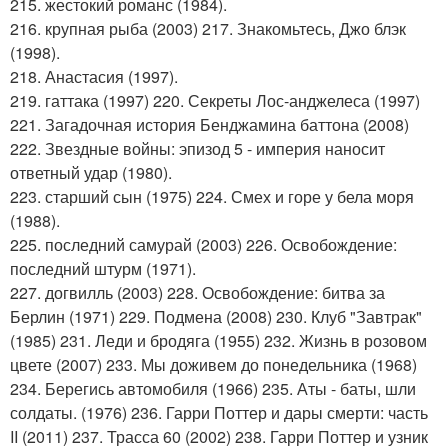
215. жестокий романс (1984).
216. крупная рыба (2003) 217. Знакомьтесь, Джо блэк
(1998).
218. Анастасия (1997).
219. гаттака (1997) 220. Секреты Лос-анджелеса (1997)
221. Загадочная история Бенджамина баттона (2008)
222. Звездные войны: эпизод 5 - империя наносит
ответный удар (1980).
223. старший сын (1975) 224. Смех и горе у бела моря
(1988).
225. последний самурай (2003) 226. Освобождение:
последний штурм (1971).
227. догвилль (2003) 228. Освобождение: битва за
Берлин (1971) 229. Подмена (2008) 230. Клуб "Завтрак"
(1985) 231. Леди и бродяга (1955) 232. Жизнь в розовом
цвете (2007) 233. Мы доживем до понедельника (1968)
234. Берегись автомобиля (1966) 235. Аты - баты, шли
солдаты. (1976) 236. Гарри Поттер и дары смерти: часть
II (2011) 237. Трасса 60 (2002) 238. Гарри Поттер и узник