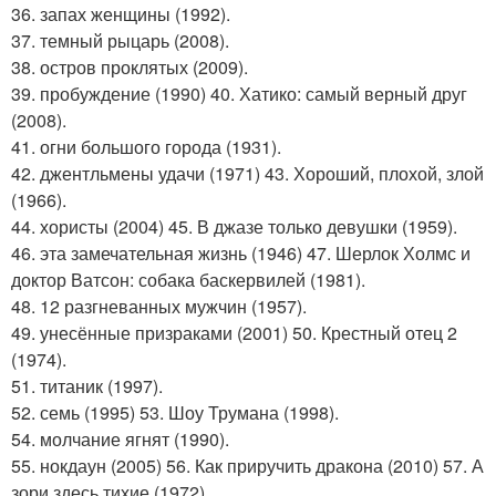
36. запах женщины (1992).
37. темный рыцарь (2008).
38. остров проклятых (2009).
39. пробуждение (1990) 40. Хатико: самый верный друг
(2008).
41. огни большого города (1931).
42. джентльмены удачи (1971) 43. Хороший, плохой, злой
(1966).
44. хористы (2004) 45. В джазе только девушки (1959).
46. эта замечательная жизнь (1946) 47. Шерлок Холмс и
доктор Ватсон: собака баскервилей (1981).
48. 12 разгневанных мужчин (1957).
49. унесённые призраками (2001) 50. Крестный отец 2
(1974).
51. титаник (1997).
52. семь (1995) 53. Шоу Трумана (1998).
54. молчание ягнят (1990).
55. нокдаун (2005) 56. Как приручить дракона (2010) 57. А
зори здесь тихие (1972).