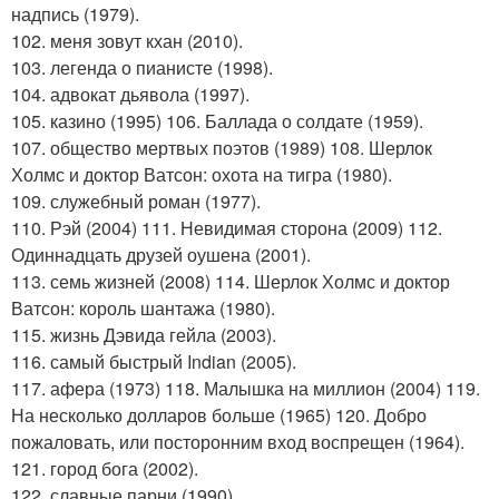
надпись (1979).
102. меня зовут кхан (2010).
103. легенда о пианисте (1998).
104. адвокат дьявола (1997).
105. казино (1995) 106. Баллада о солдате (1959).
107. общество мертвых поэтов (1989) 108. Шерлок
Холмс и доктор Ватсон: охота на тигра (1980).
109. служебный роман (1977).
110. Рэй (2004) 111. Невидимая сторона (2009) 112.
Одиннадцать друзей оушена (2001).
113. семь жизней (2008) 114. Шерлок Холмс и доктор
Ватсон: король шантажа (1980).
115. жизнь Дэвида гейла (2003).
116. самый быстрый Indian (2005).
117. афера (1973) 118. Малышка на миллион (2004) 119.
На несколько долларов больше (1965) 120. Добро
пожаловать, или посторонним вход воспрещен (1964).
121. город бога (2002).
122. славные парни (1990).