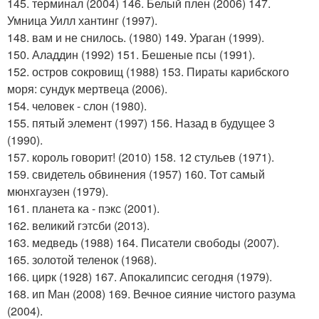
145. терминал (2004) 146. Белый плен (2006) 147.
Умница Уилл хантинг (1997).
148. вам и не снилось. (1980) 149. Ураган (1999).
150. Аладдин (1992) 151. Бешеные псы (1991).
152. остров сокровищ (1988) 153. Пираты карибского
моря: сундук мертвеца (2006).
154. человек - слон (1980).
155. пятый элемент (1997) 156. Назад в будущее 3
(1990).
157. король говорит! (2010) 158. 12 стульев (1971).
159. свидетель обвинения (1957) 160. Тот самый
мюнхгаузен (1979).
161. планета ка - пэкс (2001).
162. великий гэтсби (2013).
163. медведь (1988) 164. Писатели свободы (2007).
165. золотой теленок (1968).
166. цирк (1928) 167. Апокалипсис сегодня (1979).
168. ип Ман (2008) 169. Вечное сияние чистого разума
(2004).