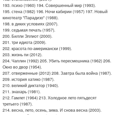
193. психо (1960) 194. Совершенный мир (1993).
195. стена (1982) 196. Ночи кабирии (1957) 197. Новый
кинотеатр "Парадизо" (1988).
198. в диких условиях (2007).
199. седьмая печать (1957).
200. Билли Эллиот (2000).
201. три идиота (2009).
202. красота по-американски (1999).
203. жизнь пи (2012).
204. Чаплин (1992) 205. Убить пересмешника (1962) 206.
Окно во двор (1954).
207. отверженные (2012) 208. Завтра была война (1987).
209. история хатико (1987).
210. великий диктатор (1940).
211. знахарь (1981).
212. Гамлет (1964) 213. Холодное лето пятьдесят
третьего (1987).
214. весна, лето, осень, зима. И снова весна (2003).