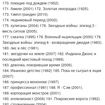
170. поющие под дождем (1952).
171. Амели (2001) 172. Золотая лихорадка (1925).
173. тэмпл грандин (2010).
174. ледниковый период (2002).
175. хулиганы (2004) 176. Звездные войны: эпизод 3 -
месть ситхов (2005).
177. схватка (1995) 178. Военный ныряльщик (2000) 179.
Звездные войны: эпизод 6 - возвращение джедая (1983).
180. лис и пёс (1981).
181. звездочки на земле (2007) 182. Индиана Джонс и
последний крестовый поход (1989).
183. девочка, покорившая время (2006).
184. Иваново детство (1962) 185. Пока не сыграл в ящик
(2007).
186. принцесса мононоке (1997).
187. профессионал (1981) 188. Я - Сэм (2001).
189. корпорация монстров (2001).
190. иллюзионист (2006) 191. Покровские ворота (1982).
192. столкновение (2004).